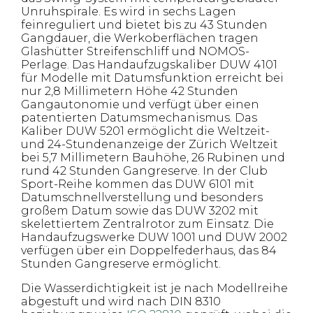
Unruhspirale. Es wird in sechs Lagen
feinreguliert und bietet bis zu 43 Stunden
Gangdauer, die Werkoberflächen tragen
Glashütter Streifenschliff und NOMOS-
Perlage. Das Handaufzugskaliber DUW 4101
für Modelle mit Datumsfunktion erreicht bei
nur 2,8 Millimetern Höhe 42 Stunden
Gangautonomie und verfügt über einen
patentierten Datumsmechanismus. Das
Kaliber DUW 5201 ermöglicht die Weltzeit-
und 24-Stundenanzeige der Zürich Weltzeit
bei 5,7 Millimetern Bauhöhe, 26 Rubinen und
rund 42 Stunden Gangreserve. In der Club
Sport-Reihe kommen das DUW 6101 mit
Datumschnellverstellung und besonders
großem Datum sowie das DUW 3202 mit
skelettiertem Zentralrotor zum Einsatz. Die
Handaufzugswerke DUW 1001 und DUW 2002
verfügen über ein Doppelfederhaus, das 84
Stunden Gangreserve ermöglicht.
Die Wasserdichtigkeit ist je nach Modellreihe
abgestuft und wird nach DIN 8310