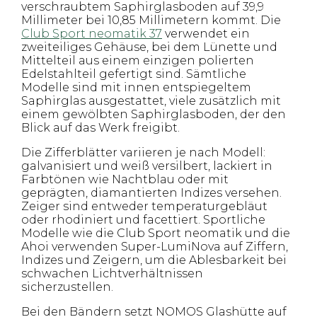
verschraubtem Saphirglasboden auf 39,9
Millimeter bei 10,85 Millimetern kommt. Die
Club Sport neomatik 37
verwendet ein
zweiteiliges Gehäuse, bei dem Lünette und
Mittelteil aus einem einzigen polierten
Edelstahlteil gefertigt sind. Sämtliche
Modelle sind mit innen entspiegeltem
Saphirglas ausgestattet, viele zusätzlich mit
einem gewölbten Saphirglasboden, der den
Blick auf das Werk freigibt.
Die Zifferblätter variieren je nach Modell:
galvanisiert und weiß versilbert, lackiert in
Farbtönen wie Nachtblau oder mit
geprägten, diamantierten Indizes versehen.
Zeiger sind entweder temperaturgebläut
oder rhodiniert und facettiert. Sportliche
Modelle wie die Club Sport neomatik und die
Ahoi verwenden Super-LumiNova auf Ziffern,
Indizes und Zeigern, um die Ablesbarkeit bei
schwachen Lichtverhältnissen
sicherzustellen.
Bei den Bändern setzt NOMOS Glashütte auf