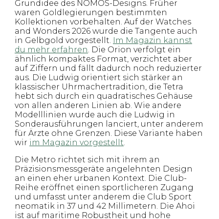
Grundidee des NOMOS-Designs. Früher
waren Goldlegierungen bestimmten
Kollektionen vorbehalten. Auf der Watches
and Wonders 2026 wurde die Tangente auch
in Gelbgold vorgestellt.
Im Magazin kannst
du mehr erfahren
. Die Orion verfolgt ein
ähnlich kompaktes Format, verzichtet aber
auf Ziffern und fällt dadurch noch reduzierter
aus. Die Ludwig orientiert sich stärker an
klassischer Uhrmachertradition, die Tetra
hebt sich durch ein quadratisches Gehäuse
von allen anderen Linien ab. Wie andere
Modelllinien wurde auch die Ludwig in
Sonderausführungen lanciert, unter anderem
für Ärzte ohne Grenzen. Diese Variante haben
wir
im Magazin vorgestellt
.
Die Metro richtet sich mit ihrem an
Präzisionsmessgeräte angelehnten Design
an einen eher urbanen Kontext. Die Club-
Reihe eröffnet einen sportlicheren Zugang
und umfasst unter anderem die Club Sport
neomatik in 37 und 42 Millimetern. Die Ahoi
ist auf maritime Robustheit und hohe