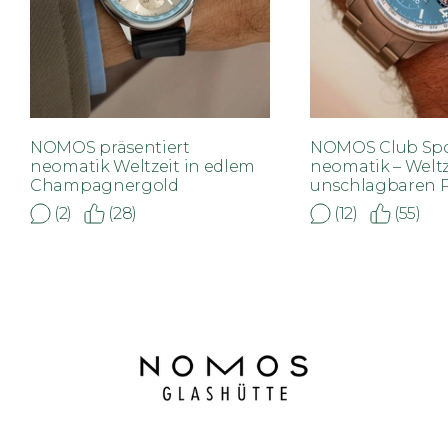
NOMOS präsentiert
NOMOS Club Spo
neomatik Weltzeit in edlem
neomatik – Welt
Champagnergold
unschlagbaren P
(2)
(28)
(12)
(55)