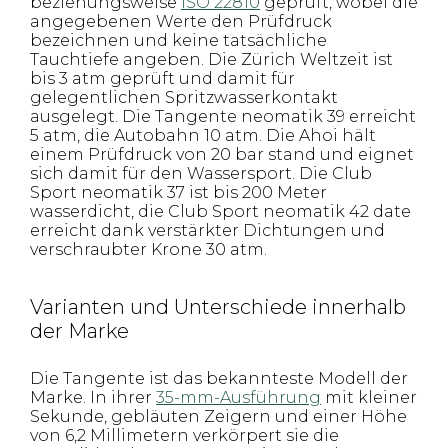
beziehungsweise
ISO 22810
geprüft, wobei die
angegebenen Werte den Prüfdruck
bezeichnen und keine tatsächliche
Tauchtiefe angeben. Die Zürich Weltzeit ist
bis 3 atm geprüft und damit für
gelegentlichen Spritzwasserkontakt
ausgelegt. Die Tangente neomatik 39 erreicht
5 atm, die Autobahn 10 atm. Die Ahoi hält
einem Prüfdruck von 20 bar stand und eignet
sich damit für den Wassersport. Die Club
Sport neomatik 37 ist bis 200 Meter
wasserdicht, die Club Sport neomatik 42 date
erreicht dank verstärkter Dichtungen und
verschraubter Krone 30 atm.
Varianten und Unterschiede innerhalb
der Marke
Die Tangente ist das bekannteste Modell der
Marke. In ihrer
35-mm-Ausführung
mit kleiner
Sekunde, gebläuten Zeigern und einer Höhe
von 6,2 Millimetern verkörpert sie die