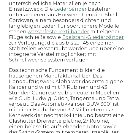
unterschiedliche Materialien je nach
Einsatzzweck. Die
Lederbänder
bestehen
unter anderem aus Horween Genuine Shell
Cordovan, einem besonders dichten und
langlebigen Leder. Für sportlichere Modelle
stehen
wasserfeste Textilbänder
mit eigener
Flügelschließe sowie
Edelstahl-Gliederbänder
zur Verfügung, die aus bis zu 145 einzelnen
Stahlteilen verschraubt werden und über eine
integrierte Verstellmöglichkeit mit
Schnellwechselsystem verfügen.
Das technische Fundament bilden die
hauseigenen Manufakturkaliber. Das
Handaufzugswerk Alpha war das erste eigene
Kaliber und wird mit 17 Rubinen und 43
Stunden Gangreserve bis heute in Modellen
wie Club, Ludwig, Orion, Tangente und Tetra
verbaut. Das Automatikkaliber DUW 3001 ist
mit einer Bauhöhe von 3,2 Millimetern das
Kernwerk der neomatik-Linie und besitzt eine
Glashütter Dreiviertelplatine, 27 Rubine,
einen beidseitig aufziehenden Rotor sowie
das Swing-System mit temperaturgebläuter