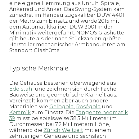
eine eigene Hemmung aus Unruh, Spirale,
Ankerrad und Anker. Das Swing-System kam
zunächst im Handaufzugskaliber DUW 4401
der Metro zum Einsatz und wurde 2015 mit
dem Automatikkaliber DUW 3001 in der
Minimatik weitergeführt. NOMOS Glashütte
gilt heute als der nach Stückzahlen größte
Hersteller mechanischer Armbanduhren am
Standort Glashütte.
Typische Merkmale
Die Gehäuse bestehen überwiegend aus
Edelstahl
und zeichnen sich durch flache
Bauweise und geometrische Klarheit aus.
Vereinzelt kommen aber auch andere
Materialen wie
Gelbgold
,
Roségold
und
Keramik
zum Einsatz. Die
Tangente neomatik
39
misst beispielsweise 38,5 Millimeter im
Durchmesser bei 7,2 Millimetern Höhe,
während die
Zürich Weltzeit
mit einem
zehnteiligen Gehäuse und sechsfach