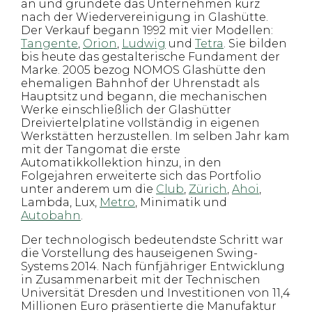
an und gründete das Unternehmen kurz
nach der Wiedervereinigung in Glashütte.
Der Verkauf begann 1992 mit vier Modellen:
Tangente
,
Orion
,
Ludwig
und
Tetra
. Sie bilden
bis heute das gestalterische Fundament der
Marke. 2005 bezog NOMOS Glashütte den
ehemaligen Bahnhof der Uhrenstadt als
Hauptsitz und begann, die mechanischen
Werke einschließlich der Glashütter
Dreiviertelplatine vollständig in eigenen
Werkstätten herzustellen. Im selben Jahr kam
mit der Tangomat die erste
Automatikkollektion hinzu, in den
Folgejahren erweiterte sich das Portfolio
unter anderem um die
Club
,
Zürich
,
Ahoi
,
Lambda, Lux,
Metro
, Minimatik und
Autobahn
.
Der technologisch bedeutendste Schritt war
die Vorstellung des hauseigenen Swing-
Systems 2014. Nach fünfjähriger Entwicklung
in Zusammenarbeit mit der Technischen
Universität Dresden und Investitionen von 11,4
Millionen Euro präsentierte die Manufaktur