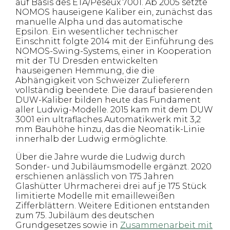
auf Basis des ETA/Peseux 7001. Ab 2005 setzte
NOMOS hauseigene Kaliber ein, zunächst das
manuelle Alpha und das automatische
Epsilon. Ein wesentlicher technischer
Einschnitt folgte 2014 mit der Einführung des
NOMOS-Swing-Systems, einer in Kooperation
mit der TU Dresden entwickelten
hauseigenen Hemmung, die die
Abhängigkeit von Schweizer Zulieferern
vollständig beendete. Die darauf basierenden
DUW-Kaliber bilden heute das Fundament
aller Ludwig-Modelle. 2015 kam mit dem DUW
3001 ein ultraflaches Automatikwerk mit 3,2
mm Bauhöhe hinzu, das die Neomatik-Linie
innerhalb der Ludwig ermöglichte.
Über die Jahre wurde die Ludwig durch
Sonder- und Jubiläumsmodelle ergänzt. 2020
erschienen anlässlich von 175 Jahren
Glashütter Uhrmacherei drei auf je 175 Stück
limitierte Modelle mit emailleweißen
Zifferblättern. Weitere Editionen entstanden
zum 75. Jubiläum des deutschen
Grundgesetzes sowie in
Zusammenarbeit mit