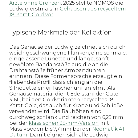
Ärzte ohne Grenzen
. 2025 stellte NOMOS die
Ludwig erstmals in
Gehäusen aus recyceltem
18-Karat-Gold vor
.
Typische Merkmale der Kollektion
Das Gehäuse der Ludwig zeichnet sich durch
weich geschwungene Flanken, eine schmale,
eingelassene Lünette und lange, sanft
gewölbte Bandanstöße aus, die an die
Drahtanstöße früher Armbanduhren
erinnern. Diese Formensprache erzeugt ein
fließendes Profil, das sich eng an die
Silhouette einer Taschenuhr anlehnt. Als
Gehäusematerial dient Edelstahl der Güte
316L, bei den Goldvarianten recyceltes 18-
Karat-Gold, das auch für Krone und Schließe
verwendet wird. Die Bauhöhen sind
durchweg schlank und reichen von 6,25 mm
bei der
klassischen 35-mm-Version
mit
Massivboden bis 7,7 mm bei der
Neomatik 41
Datum
. Damit eignen sich alle Ludwig-