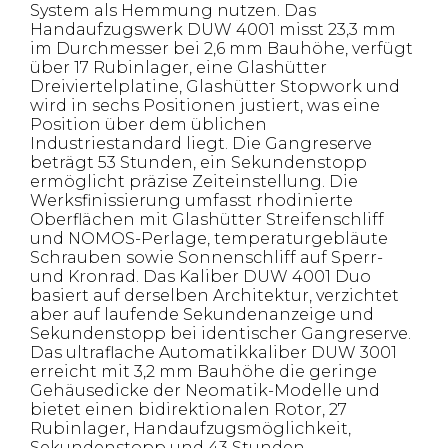
System als Hemmung nutzen. Das
Handaufzugswerk DUW 4001 misst 23,3 mm
im Durchmesser bei 2,6 mm Bauhöhe, verfügt
über 17 Rubinlager, eine Glashütter
Dreiviertelplatine, Glashütter Stopwork und
wird in sechs Positionen justiert, was eine
Position über dem üblichen
Industriestandard liegt. Die Gangreserve
beträgt 53 Stunden, ein Sekundenstopp
ermöglicht präzise Zeiteinstellung. Die
Werksfinissierung umfasst rhodinierte
Oberflächen mit Glashütter Streifenschliff
und NOMOS-Perlage, temperaturgebläute
Schrauben sowie Sonnenschliff auf Sperr-
und Kronrad. Das Kaliber DUW 4001 Duo
basiert auf derselben Architektur, verzichtet
aber auf laufende Sekundenanzeige und
Sekundenstopp bei identischer Gangreserve.
Das ultraflache Automatikkaliber DUW 3001
erreicht mit 3,2 mm Bauhöhe die geringe
Gehäusedicke der Neomatik-Modelle und
bietet einen bidirektionalen Rotor, 27
Rubinlager, Handaufzugsmöglichkeit,
Sekundenstopp und 43 Stunden