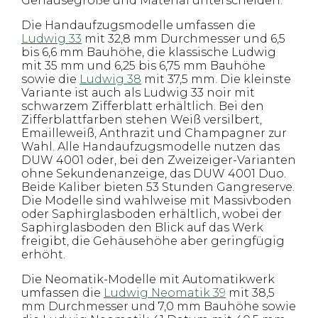
Gehäusegröße und Material unterscheiden.
Die Handaufzugsmodelle umfassen die
Ludwig 33
mit 32,8 mm Durchmesser und 6,5
bis 6,6 mm Bauhöhe, die klassische Ludwig
mit 35 mm und 6,25 bis 6,75 mm Bauhöhe
sowie die
Ludwig 38
mit 37,5 mm. Die kleinste
Variante ist auch als Ludwig 33 noir mit
schwarzem Zifferblatt erhältlich. Bei den
Zifferblattfarben stehen Weiß versilbert,
Emailleweiß, Anthrazit und Champagner zur
Wahl. Alle Handaufzugsmodelle nutzen das
DUW 4001 oder, bei den Zweizeiger-Varianten
ohne Sekundenanzeige, das DUW 4001 Duo.
Beide Kaliber bieten 53 Stunden Gangreserve.
Die Modelle sind wahlweise mit Massivboden
oder Saphirglasboden erhältlich, wobei der
Saphirglasboden den Blick auf das Werk
freigibt, die Gehäusehöhe aber geringfügig
erhöht.
Die Neomatik-Modelle mit Automatikwerk
umfassen die
Ludwig Neomatik 39
mit 38,5
mm Durchmesser und 7,0 mm Bauhöhe sowie