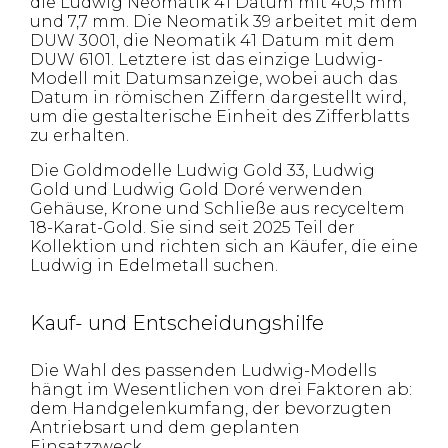
die Ludwig Neomatik 41 Datum mit 40,5 mm
und 7,7 mm. Die Neomatik 39 arbeitet mit dem
DUW 3001, die Neomatik 41 Datum mit dem
DUW 6101. Letztere ist das einzige Ludwig-
Modell mit Datumsanzeige, wobei auch das
Datum in römischen Ziffern dargestellt wird,
um die gestalterische Einheit des Zifferblatts
zu erhalten.
Die Goldmodelle Ludwig Gold 33, Ludwig
Gold und Ludwig Gold Doré verwenden
Gehäuse, Krone und Schließe aus recyceltem
18-Karat-Gold. Sie sind seit 2025 Teil der
Kollektion und richten sich an Käufer, die eine
Ludwig in Edelmetall suchen.
Kauf- und Entscheidungshilfe
Die Wahl des passenden Ludwig-Modells
hängt im Wesentlichen von drei Faktoren ab:
dem Handgelenkumfang, der bevorzugten
Antriebsart und dem geplanten
Einsatzzweck.