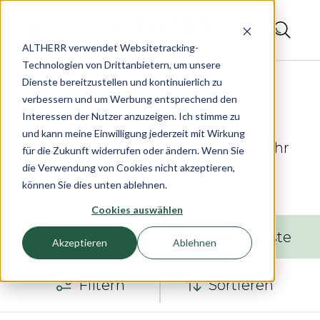
ALTHERR verwendet Websitetracking-
Technologien von Drittanbietern, um unsere
Dienste bereitzustellen und kontinuierlich zu
verbessern und um Werbung entsprechend den
Interessen der Nutzer anzuzeigen. Ich stimme zu
und kann meine Einwilligung jederzeit mit Wirkung
NOMOS Ludwig – Die klassische Uhr
für die Zukunft widerrufen oder ändern. Wenn Sie
bei ALTHERR erleben
die Verwendung von Cookies nicht akzeptieren,
können Sie dies unten ablehnen.
Cookies auswählen
21
Artikel
Raster
Liste
Akzeptieren
Ablehnen
Filtern
Sortieren