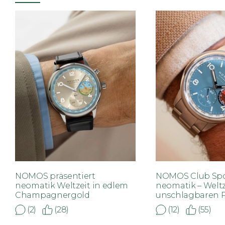
NOMOS präsentiert
NOMOS Club Spo
neomatik Weltzeit in edlem
neomatik – Welt
Champagnergold
unschlagbaren P
(2)
(28)
(12)
(55)