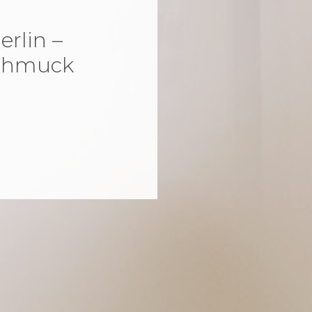
rlin –
Schmuck