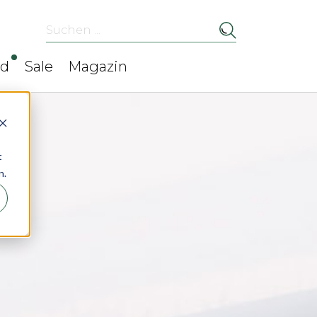
Suchen ...
ed
Sale
Magazin
t
n.