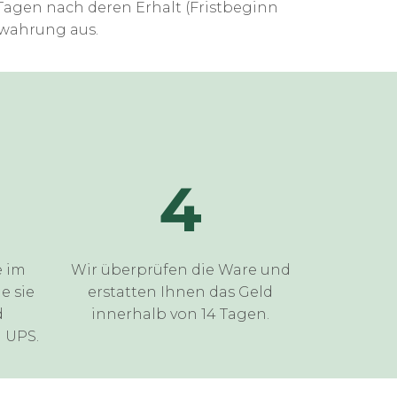
 Tagen nach deren Erhalt (Fristbeginn
twahrung aus.
4
e im
Wir überprüfen die Ware und
ie sie
erstatten Ihnen das Geld
d
innerhalb von 14 Tagen.
 UPS.