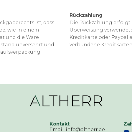
Rückzahlung
kgaberechts ist, dass
Die Rückzahlung erfolgt
be, wie in einem
Überweisung verwendete 
at und die Ware
Kreditkarte oder Paypal 
ustand unversehrt und
verbundene Kreditkarten
kaufsverpackung
Kontakt
Za
Email: info@altherr.de