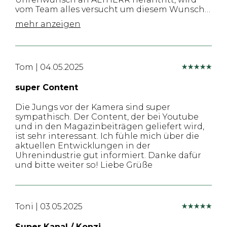
vom Team alles versucht um diesem Wunsch
zu entsprechen, sofern es irgendwie möglich
mehr anzeigen
ist. Das ALTHERR- und das CPO-Programm
sind Highlights. Einerseits erhält man beim
Altherr-Programm jede Menge Infos über die
Uhren und die Neuerscheinungen. Das sie
Tom
|
04.05.2025
sich hierbei auf die Marken konzentrieren für
die sie eine Konzession haben, ist doch
normal. Andererseits hilft es das CPO-
super Content
Programm neue Uhrenwünsche zu
realisieren. Das dabei auch Uhren von
Die Jungs vor der Kamera sind super
"Fremdmarken" angekauft werden, macht das
sympathisch. Der Content, der bei Youtube
Programm erfolgreicher und sympatischer.
und in den Magazinbeiträgen geliefert wird,
Ich sage dem ALTHERR-Team "Vielen Dank"
ist sehr interessant. Ich fühle mich über die
für eure exelente Betreuung.
aktuellen Entwicklungen in der
Uhrenindustrie gut informiert. Danke dafür
und bitte weiter so! Liebe Grüße
Toni
|
03.05.2025
Super Kanal / Konzi