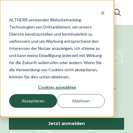
ALTHERR verwendet Websitetracking-
Technologien von Drittanbietern, um unsere
Dienste bereitzustellen und kontinuierlich zu
Das ALTHERR
verbessern und um Werbung entsprechend den
Interessen der Nutzer anzuzeigen. Ich stimme zu
Programm
und kann meine Einwilligung jederzeit mit Wirkung
für die Zukunft widerrufen oder ändern. Wenn Sie
(12)
die Verwendung von Cookies nicht akzeptieren,
können Sie dies unten ablehnen.
Bleib‘ immer up to date – alle Inhalte
Cookies auswählen
von ALTHERR in einer
Akzeptieren
Ablehnen
wöchentlichen Mail!
Jetzt anmelden