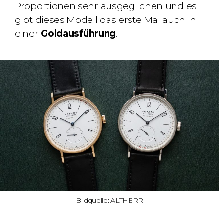
Proportionen sehr ausgeglichen und es
gibt dieses Modell das erste Mal auch in
einer
Goldausführung
.
Bildquelle: ALTHERR