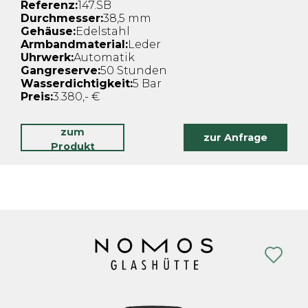
Referenz:
147.SB
Durchmesser:
38,5 mm
Gehäuse:
Edelstahl
Armbandmaterial:
Leder
Uhrwerk:
Automatik
Gangreserve:
50 Stunden
Wasserdichtigkeit:
5 Bar
Preis:
3.380,- €
zum
zur Anfrage
Produkt