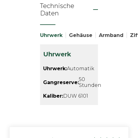
Technische
Daten
Uhrwerk
Gehäuse
Armband
Zif
Uhrwerk
Uhrwerk:
Automatik
50
Gangreserve:
Stunden
Kaliber:
DUW 6101