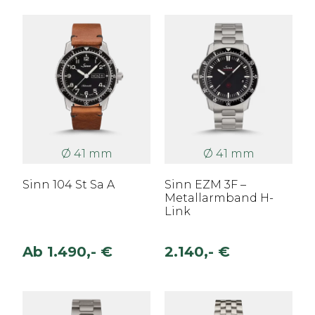
Ø 41 mm
Ø 41 mm
Sinn 104 St Sa A
Sinn EZM 3F –
Metallarmband H-
Link
Ab
1.490,- €
2.140,- €