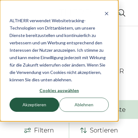
ALTHERR verwendet Websitetracking-
Technologien von Drittanbietern, um unsere
Dienste bereitzustellen und kontinuierlich zu
verbessern und um Werbung entsprechend den
Interessen der Nutzer anzuzeigen. Ich stimme zu
und kann meine Einwilligung jederzeit mit Wirkung
Spezialuhren für die Lüfte -
für die Zukunft widerrufen oder ändern. Wenn Sie
Fliegeruhren von Sinn bei ALTHERR
die Verwendung von Cookies nicht akzeptieren,
erleben
können Sie dies unten ablehnen.
Cookies auswählen
Akzeptieren
Ablehnen
34
Artikel
Raster
Liste
Filtern
Sortieren