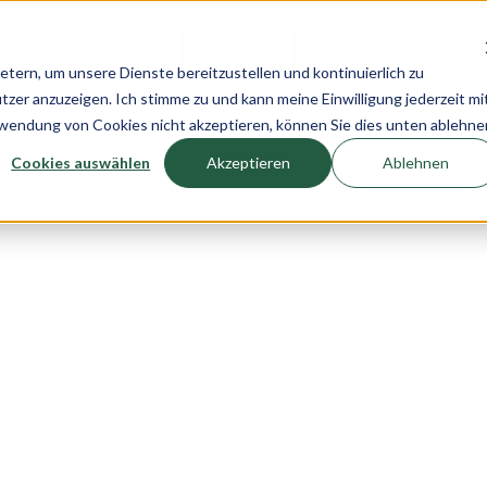
rn, um unsere Dienste bereitzustellen und kontinuierlich zu
r anzuzeigen. Ich stimme zu und kann meine Einwilligung jederzeit mi
n
Uhren
Schmuck
Neuheiten
Pre-Own
rwendung von Cookies nicht akzeptieren, können Sie dies unten ablehne
Cookies auswählen
Akzeptieren
Ablehnen