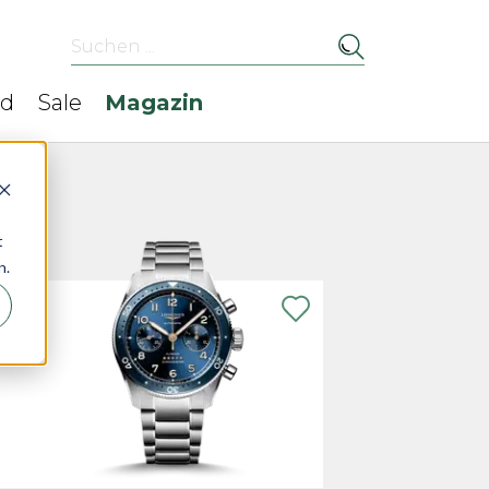
Suchen ...
ed
Sale
Magazin
t
n.