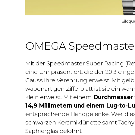
Bildqu
OMEGA Speedmaster
Mit der
Speedmaster Super Racing
(
Ref
eine Uhr präsentiert, die der 2013 eing
Gauss ihre Verehrung erweist. Mit ge
wabenartigen Zifferblatt ist sie ein wah
klein erweist.
Mit einem
Durchmesser v
14,9 Millimetern und einem Lug-to-Lu
entsprechende Handgelenke. Wer diese
schwarzen Keramiklünette samt Tach
Saphierglas belohnt.