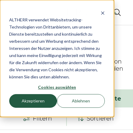
ALTHERR verwendet Websitetracking-
Technologien von Drittanbietern, um unsere
Dienste bereitzustellen und kontinuierlich zu
verbessern und um Werbung entsprechend den
Interessen der Nutzer anzuzeigen. Ich stimme zu
und kann meine Einwilligung jederzeit mit Wirkung
Grand Seiko Sport – Robuste Präzision
für die Zukunft widerrufen oder ändern. Wenn Sie
für Abenteurer bei ALTHERR erkunden
die Verwendung von Cookies nicht akzeptieren,
können Sie dies unten ablehnen.
Cookies auswählen
15
Artikel
Raster
Liste
Akzeptieren
Ablehnen
Filtern
Sortieren