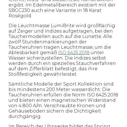
ergibt. Im Edelmetallbereich existiert mit der
SBGC230 auch eine Variante in 18 Karat
Roségold.
Die Leuchtmasse LumiBrite wird großflächig
auf Zeiger und Indizes aufgetragen, bei den
Tauchermodellen auch auf die Lünette. Alle
zwölf Stundenmarkierungen der
Taucheruhren tragen Leuchtmasse, um die
Ablesbarkeit gemäß
ISO 6425:2018
unter
Wasser sicherzustellen. Die Indizes selbst
werden durch ein spezielles Stauchverfahren
auf dem Zifferblatt befestigt, das ihre
Stoßfestigkeit gewährleistet.
Sämtliche Modelle der Sport Kollektion sind
bis mindestens 200 Meter wasserdicht. Die
Taucheruhren erfüllen die Norm ISO 6425:2018
und bieten einen magnetischen Widerstand
von 4.800 A/m. Verschraubte Kronen und
Gehäuseböden sichern die Dichtigkeit
durchgängig.
Im Bereich der Uhrwerke bildet das Spring