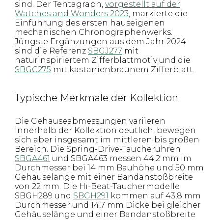
sind. Der Tentagraph,
vorgestellt auf der
Watches and Wonders 2023
, markierte die
Einführung des ersten hauseigenen
mechanischen Chronographenwerks.
Jüngste Ergänzungen aus dem Jahr 2024
sind die Referenz
SBGJ277
mit
naturinspiriertem Zifferblattmotiv und die
SBGC275
mit kastanienbraunem Zifferblatt.
Typische Merkmale der Kollektion
Die Gehäuseabmessungen variieren
innerhalb der Kollektion deutlich, bewegen
sich aber insgesamt im mittleren bis großen
Bereich. Die Spring-Drive-Taucheruhren
SBGA461
und SBGA463 messen 44,2 mm im
Durchmesser bei 14 mm Bauhöhe und 50 mm
Gehäuselänge mit einer Bandanstoßbreite
von 22 mm. Die Hi-Beat-Tauchermodelle
SBGH289 und
SBGH291
kommen auf 43,8 mm
Durchmesser und 14,7 mm Dicke bei gleicher
Gehäuselänge und einer Bandanstoßbreite