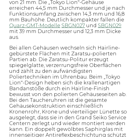
von 21 mm. Die „Tokyo Lion"-Gehäuse
erreichen 44,5 mm Durchmesser und je nach
Funktionsumfang zwischen 14,3 mm und 16,8
mm Bauhöhe. Deutlich kompakter fallen die
Quarz-GMT-Modelle
SBGN027
und
SBGN029
mit 39 mm Durchmesser und 12,3 mm Dicke
aus.
Bei allen Gehäusen wechseln sich Hairline-
gebürstete Flächen mit Zaratsu-polierten
Partien ab. Die Zaratsu-Politur erzeugt
spiegelglatte, verzerrungsfreie Oberflächen
und zählt zu den aufwändigsten
Poliertechniken im Uhrenbau. Beim „Tokyo
Lion"-Design heben sich die krallenartigen
Bandanstöße durch ein Hairline-Finish
bewusst von den polierten Gehäuseseiten ab.
Bei den Taucheruhren ist die gesamte
Gehäusekonstruktion einschließlich
Kronenrohr, Krone und vierteiliger Lünette so
ausgelegt, dass sie in den Grand Seiko Service
Centern zerlegt und wieder montiert werden
kann. Ein doppelt gewölbtes Saphirglas mit
innenseitiger Antireflexbeschichtung schützt