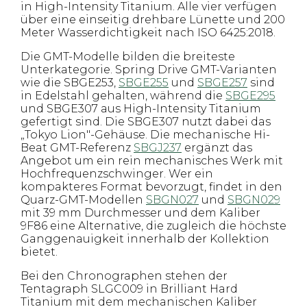
in High-Intensity Titanium. Alle vier verfügen
über eine einseitig drehbare Lünette und 200
Meter Wasserdichtigkeit nach ISO 6425:2018.
Die GMT-Modelle bilden die breiteste
Unterkategorie. Spring Drive GMT-Varianten
wie die SBGE253,
SBGE255
und
SBGE257
sind
in Edelstahl gehalten, während die
SBGE295
und SBGE307 aus High-Intensity Titanium
gefertigt sind. Die SBGE307 nutzt dabei das
„Tokyo Lion"-Gehäuse. Die mechanische Hi-
Beat GMT-Referenz
SBGJ237
ergänzt das
Angebot um ein rein mechanisches Werk mit
Hochfrequenzschwinger. Wer ein
kompakteres Format bevorzugt, findet in den
Quarz-GMT-Modellen
SBGN027
und
SBGN029
mit 39 mm Durchmesser und dem Kaliber
9F86 eine Alternative, die zugleich die höchste
Ganggenauigkeit innerhalb der Kollektion
bietet.
Bei den Chronographen stehen der
Tentagraph SLGC009 in Brilliant Hard
Titanium mit dem mechanischen Kaliber