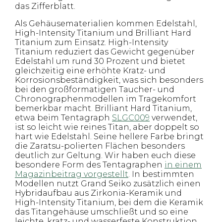
das Zifferblatt.
Als Gehäusematerialien kommen Edelstahl,
High-Intensity Titanium und Brilliant Hard
Titanium zum Einsatz. High-Intensity
Titanium reduziert das Gewicht gegenüber
Edelstahl um rund 30 Prozent und bietet
gleichzeitig eine erhöhte Kratz- und
Korrosionsbeständigkeit, was sich besonders
bei den großformatigen Taucher- und
Chronographenmodellen im Tragekomfort
bemerkbar macht. Brilliant Hard Titanium,
etwa beim Tentagraph
SLGC009
verwendet,
ist so leicht wie reines Titan, aber doppelt so
hart wie Edelstahl. Seine hellere Farbe bringt
die Zaratsu-polierten Flächen besonders
deutlich zur Geltung. Wir haben euch diese
besondere Form des Tentagraphen
in einem
Magazinbeitrag vorgestellt
. In bestimmten
Modellen nutzt Grand Seiko zusätzlich einen
Hybridaufbau aus Zirkonia-Keramik und
High-Intensity Titanium, bei dem die Keramik
das Titangehäuse umschließt und so eine
leichte, kratz- und wasserfeste Konstruktion