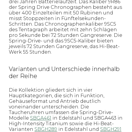
drei Jahren Batterielaufzeit. Das Kaliber 9R86
der Spring Drive Chronographen besteht aus
über 400 Einzelteilen mit 50 Rubinen und
misst Stoppzeiten in Fünftelsekunden-
Schritten. Das Chronographenkaliber 9SC5
des Tentagraph arbeitet mit zehn Schlägen
pro Sekunde bei 72 Stunden Gangreserve. Die
Spring-Drive- und das 9SC5-Kaliber bieten
jeweils 72 Stunden Gangreserve, das Hi-Beat-
Werk 55 Stunden.
Varianten und Unterschiede innerhalb
der Reihe
Die Kollektion gliedert sich in vier
Hauptkategorien, die sich in Funktion,
Gehäuseformat und Antrieb deutlich
voneinander unterscheiden. Die
Taucheruhren umfassen die Spring-Drive-
Modelle
SBGA461
in Edelstahl und SBGA463 in
High-Intensity Titanium sowie die Hi-Beat-
Varianten
SBGH289
in Edelstahl und
SBGH291