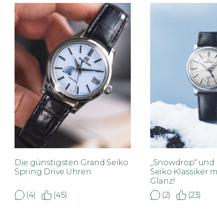
Die günstigsten Grand Seiko
„Snowdrop“ und 
Spring Drive Uhren
Seiko Klassiker 
Glanz!
(4)
(45)
(2)
(23)