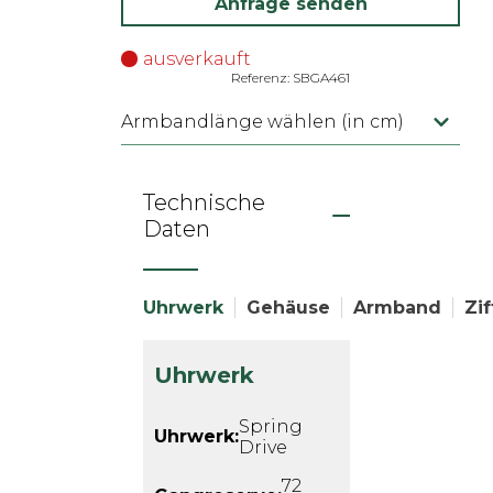
Anfrage senden
ausverkauft
Referenz: SBGA461
Armbandlänge wählen (in cm)
Technische
Daten
Uhrwerk
Gehäuse
Armband
Zif
Uhrwerk
Spring
Uhrwerk:
Drive
72