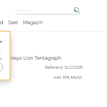
Suchen ...
ed
Sale
Magazin
t
ort Tokyo Lion Tentagraph
n.
Referenz: SLGC009
inkl. 19% MwSt.