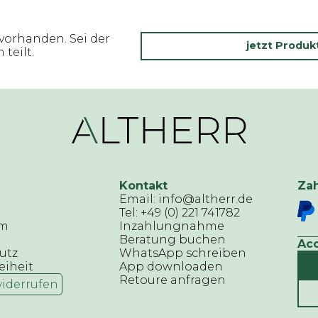
vorhanden. Sei der
jetzt Produ
teilt.
Kontakt
Za
Email: info@altherr.de
Tel: +49 (0) 221 741782
um
Inzahlungnahme
Beratung buchen
Ac
utz
WhatsApp schreiben
eiheit
App downloaden
Retoure anfragen
widerrufen