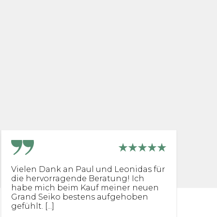
Vielen Dank an Paul und Leonidas für
I
die hervorragende Beratung! Ich
S
habe mich beim Kauf meiner neuen
Gr
Grand Seiko bestens aufgehoben
bi
gefühlt. [...]
Se