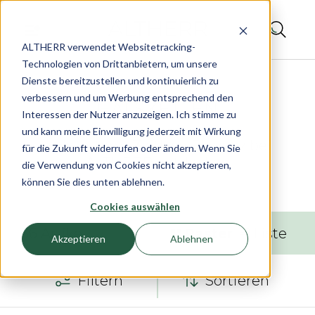
ALTHERR verwendet Websitetracking-
Technologien von Drittanbietern, um unsere
Dienste bereitzustellen und kontinuierlich zu
verbessern und um Werbung entsprechend den
Interessen der Nutzer anzuzeigen. Ich stimme zu
und kann meine Einwilligung jederzeit mit Wirkung
Halsketten – Zeitlose Eleganz bei
für die Zukunft widerrufen oder ändern. Wenn Sie
ALTHERR entdecken
die Verwendung von Cookies nicht akzeptieren,
können Sie dies unten ablehnen.
Cookies auswählen
36
Artikel
Raster
Liste
Akzeptieren
Ablehnen
Filtern
Sortieren