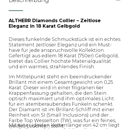
Beschreibung
ALTHERR Diamonds Collier – Zeitlose
Eleganz in 18 Karat Gelbgold
Dieses funkelnde Schmuckstück ist ein echtes
Statement zeitloser Eleganz und ein Must-
have für jede anspruchsvolle Kollektion.
Gefertigt aus edlem 18 Karat (750er) Gelbgold,
bietet das Collier höchste Materialqualität
und ein warmes, strahlendes Finish.
Im Mittelpunkt steht ein beeindruckender
Brillant mit einem Gesamtgewicht von 0,25
Karat. Dieser wird in einer filigranen 6er
Krappenfassung gehalten, die den Stein
optisch maximiert und ihm optimales Licht
für ein atemberaubendes Funkeln schenkt.
Der Diamant ist im Brillant-Schliff mit einer
Reinheit von SI (Small Inclusions) und der
Farbe Top Wesselton (TW), was für ein feines,
Mit einer idealen Kettenlänge von 42 cm liegt
weißes Leuchten steht.