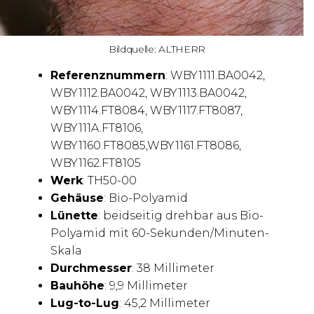
Bildquelle: ALTHERR
Referenznummern
: WBY1111.BA0042,
WBY1112.BA0042, WBY1113.BA0042,
WBY1114.FT8084, WBY1117.FT8087,
WBY111A.FT8106,
WBY1160.FT8085,WBY1161.FT8086,
WBY1162.FT8105
Werk
: TH50-00
Gehäuse
: Bio-Polyamid
Lünette
: beidseitig drehbar aus Bio-
Polyamid mit 60-Sekunden/Minuten-
Skala
Durchmesser
: 38 Millimeter
Bauhöhe
: 9,9 Millimeter
Lug-to-Lug
: 45,2 Millimeter