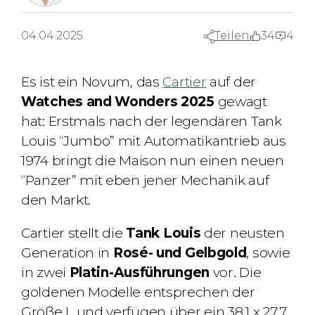
04.04.2025
Teilen
34
4
Es ist ein Novum, das
Cartier
auf der
Watches and Wonders 2025
gewagt
hat: Erstmals nach der legendären Tank
Louis “Jumbo” mit Automatikantrieb aus
1974 bringt die Maison nun einen neuen
“Panzer” mit eben jener Mechanik auf
den Markt.
Cartier stellt die
Tank Louis
der neusten
Generation in
Rosé- und Gelbgold
, sowie
in zwei
Platin-Ausführungen
vor. Die
goldenen Modelle entsprechen der
Größe L und verfügen über ein 38,1 x 27,7