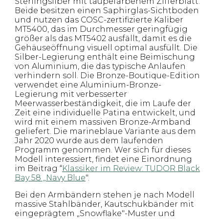
Sterlingsilber mit taupefarbenem Zifferblatt.
Beide besitzen einen Saphirglas-Sichtboden
und nutzen das COSC-zertifizierte Kaliber
MT5400, das im Durchmesser geringfügig
größer als das MT5402 ausfällt, damit es die
Gehäuseöffnung visuell optimal ausfüllt. Die
Silber-Legierung enthält eine Beimischung
von Aluminium, die das typische Anlaufen
verhindern soll. Die Bronze-Boutique-Edition
verwendet eine Aluminium-Bronze-
Legierung mit verbesserter
Meerwasserbeständigkeit, die im Laufe der
Zeit eine individuelle Patina entwickelt, und
wird mit einem massiven Bronze-Armband
geliefert. Die marineblaue Variante aus dem
Jahr 2020 wurde aus dem laufenden
Programm genommen. Wer sich für dieses
Modell interessiert, findet eine Einordnung
im Beitrag “
Klassiker im Review: TUDOR Black
Bay 58 „Navy Blue
".
Bei den Armbändern stehen je nach Modell
massive Stahlbänder, Kautschukbänder mit
eingeprägtem „Snowflake"-Muster und