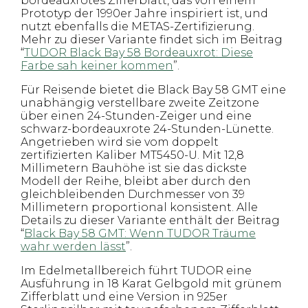
bordeauxrotes Zifferblatt, das von einem
Prototyp der 1990er Jahre inspiriert ist, und
nutzt ebenfalls die METAS-Zertifizierung.
Mehr zu dieser Variante findet sich im Beitrag
“
TUDOR Black Bay 58 Bordeauxrot: Diese
Farbe sah keiner kommen
”.
Für Reisende bietet die Black Bay 58 GMT eine
unabhängig verstellbare zweite Zeitzone
über einen 24-Stunden-Zeiger und eine
schwarz-bordeauxrote 24-Stunden-Lünette.
Angetrieben wird sie vom doppelt
zertifizierten Kaliber MT5450-U. Mit 12,8
Millimetern Bauhöhe ist sie das dickste
Modell der Reihe, bleibt aber durch den
gleichbleibenden Durchmesser von 39
Millimetern proportional konsistent. Alle
Details zu dieser Variante enthält der Beitrag
“
Black Bay 58 GMT: Wenn TUDOR Träume
wahr werden lässt
”.
Im Edelmetallbereich führt TUDOR eine
Ausführung in 18 Karat Gelbgold mit grünem
Zifferblatt und eine Version in 925er