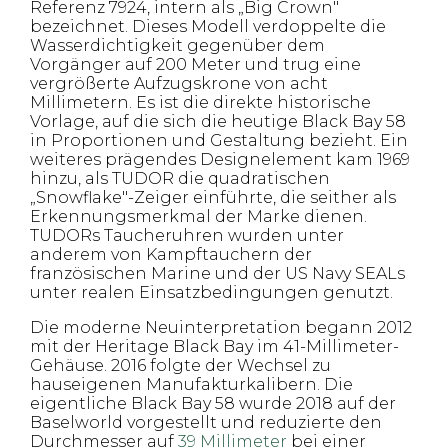
Referenz 7924, intern als „Big Crown"
bezeichnet. Dieses Modell verdoppelte die
Wasserdichtigkeit gegenüber dem
Vorgänger auf 200 Meter und trug eine
vergrößerte Aufzugskrone von acht
Millimetern. Es ist die direkte historische
Vorlage, auf die sich die heutige Black Bay 58
in Proportionen und Gestaltung bezieht. Ein
weiteres prägendes Designelement kam 1969
hinzu, als TUDOR die quadratischen
„Snowflake"-Zeiger einführte, die seither als
Erkennungsmerkmal der Marke dienen.
TUDORs Taucheruhren wurden unter
anderem von Kampftauchern der
französischen Marine und der US Navy SEALs
unter realen Einsatzbedingungen genutzt.
Die moderne Neuinterpretation begann 2012
mit der Heritage Black Bay im 41-Millimeter-
Gehäuse. 2016 folgte der Wechsel zu
hauseigenen Manufakturkalibern. Die
eigentliche Black Bay 58 wurde 2018 auf der
Baselworld vorgestellt und reduzierte den
Durchmesser auf
39 Millimeter
bei einer