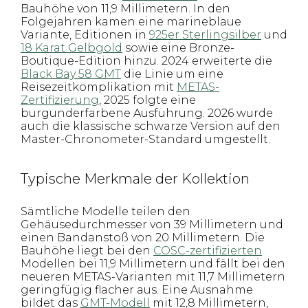
Bauhöhe von 11,9 Millimetern. In den
Folgejahren kamen eine marineblaue
Variante, Editionen in
925er Sterlingsilber
und
18 Karat Gelbgold
sowie eine Bronze-
Boutique-Edition hinzu. 2024 erweiterte die
Black Bay 58 GMT
die Linie um eine
Reisezeitkomplikation mit
METAS-
Zertifizierung
, 2025 folgte eine
burgunderfarbene Ausführung. 2026 wurde
auch die klassische schwarze Version auf den
Master-Chronometer-Standard umgestellt.
Typische Merkmale der Kollektion
Sämtliche Modelle teilen den
Gehäusedurchmesser von 39 Millimetern und
einen Bandanstoß von 20 Millimetern. Die
Bauhöhe liegt bei den
COSC-zertifizierten
Modellen bei 11,9 Millimetern und fällt bei den
neueren METAS-Varianten mit 11,7 Millimetern
geringfügig flacher aus. Eine Ausnahme
bildet das
GMT-Modell
mit 12,8 Millimetern,