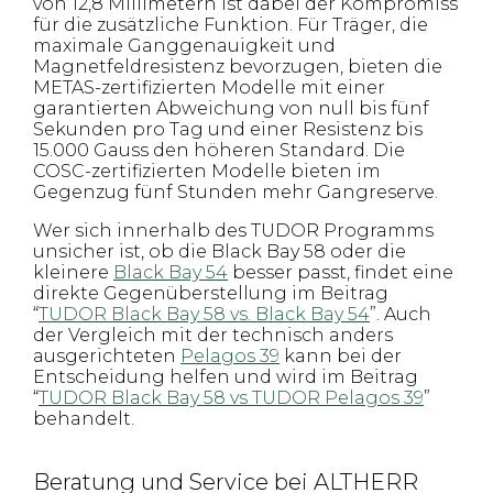
von 12,8 Millimetern ist dabei der Kompromiss
für die zusätzliche Funktion. Für Träger, die
maximale Ganggenauigkeit und
Magnetfeldresistenz bevorzugen, bieten die
METAS-zertifizierten Modelle mit einer
garantierten Abweichung von null bis fünf
Sekunden pro Tag und einer Resistenz bis
15.000 Gauss den höheren Standard. Die
COSC-zertifizierten Modelle bieten im
Gegenzug fünf Stunden mehr Gangreserve.
Wer sich innerhalb des TUDOR Programms
unsicher ist, ob die Black Bay 58 oder die
kleinere
Black Bay 54
besser passt, findet eine
direkte Gegenüberstellung im Beitrag
“
TUDOR Black Bay 58 vs. Black Bay 54
”. Auch
der Vergleich mit der technisch anders
ausgerichteten
Pelagos 39
kann bei der
Entscheidung helfen und wird im Beitrag
“
TUDOR Black Bay 58 vs TUDOR Pelagos 39
”
behandelt.
Beratung und Service bei ALTHERR