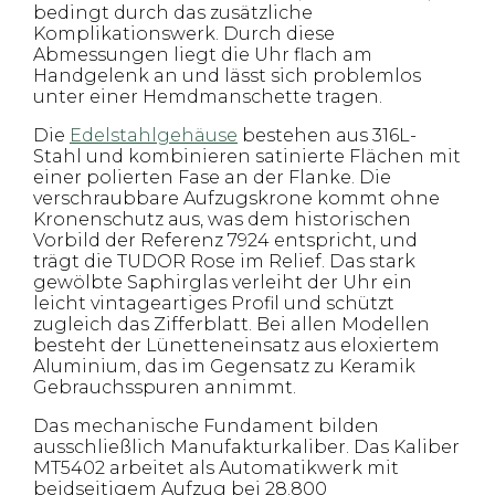
bedingt durch das zusätzliche
Komplikationswerk. Durch diese
Abmessungen liegt die Uhr flach am
Handgelenk an und lässt sich problemlos
unter einer Hemdmanschette tragen.
Die
Edelstahlgehäuse
bestehen aus 316L-
Stahl und kombinieren satinierte Flächen mit
einer polierten Fase an der Flanke. Die
verschraubbare Aufzugskrone kommt ohne
Kronenschutz aus, was dem historischen
Vorbild der Referenz 7924 entspricht, und
trägt die TUDOR Rose im Relief. Das stark
gewölbte Saphirglas verleiht der Uhr ein
leicht vintageartiges Profil und schützt
zugleich das Zifferblatt. Bei allen Modellen
besteht der Lünetteneinsatz aus eloxiertem
Aluminium, das im Gegensatz zu Keramik
Gebrauchsspuren annimmt.
Das mechanische Fundament bilden
ausschließlich Manufakturkaliber. Das Kaliber
MT5402 arbeitet als Automatikwerk mit
beidseitigem Aufzug bei 28.800