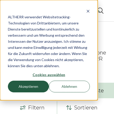
ALTHERR verwendet Websitetracking-
Technologien von Drittanbietern, um unsere
Dienste bereitzustellen und kontinuierlich zu
verbessern und um Werbung entsprechend den
Interessen der Nutzer anzuzeigen. Ich stimme zu
und kann meine Einwilligung jederzeit mit Wirkung
Tudor Black Bay 58 – Die Vintage-Ikone
für die Zukunft widerrufen oder ändern. Wenn Sie
im kompakten Design bei ALTHERR
die Verwendung von Cookies nicht akzeptieren,
entdecken
können Sie dies unten ablehnen.
Cookies auswählen
Akzeptieren
Ablehnen
18
Artikel
Raster
Liste
Filtern
Sortieren