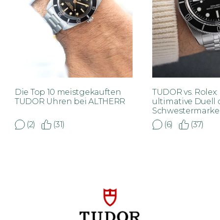
Die Top 10 meistgekauften
TUDOR vs. Rolex:
TUDOR Uhren bei ALTHERR
ultimative Duell 
Schwestermark
(2)
(31)
(6)
(37)