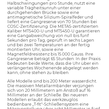
Halbschwingungen pro Stunde, nutzt eine
variable Trägheitsunruh unter einer
durchgehenden Brücke sowie eine
antimagnetische Silizium-Spiralfeder und
liefert eine Gangreserve von 70 Stunden bei
COSC-Zertifizierung. Die METAS-zertifizierten
Kaliber MT5400-U und MT5450-U garantieren
eine Gangabweichung von null bis fünf
Sekunden pro Tag, geprüft in sechs Lagen
und bei zwei Temperaturen an der fertig
montierten Uhr, sowie eine
Magnetfeldresistenz bis 15.000 Gauss. Ihre
Gangreserve beträgt 65 Stunden. In der Praxis
bedeuten beide Werte, dass die Uhr über ein
verlängertes Wochenende abgelegt werden
kann, ohne stehen zu bleiben.
Alle Modelle sind bis 200 Meter wasserdicht.
Die massiven Metallarmbänder verjüngen
sich von 20 Millimetern am Anstoß auf 16
Millimeter an der Schließe. Bei neueren
Modellen erlaubt das werkzeuglos
bedienbare „T-fit"-Schließensystem eine
Mikroverstellung über acht Millimeter in fünf