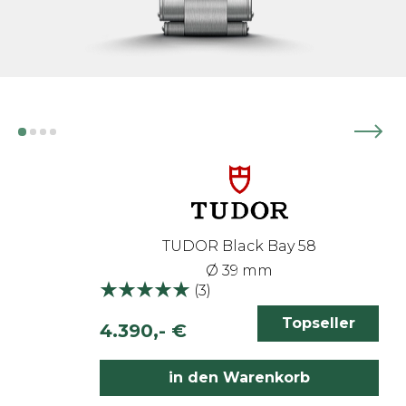
TUDOR Black Bay 58
Ø 39 mm
(
3
)
Topseller
4.390,- €
inkl. 19% MwSt.
in den Warenkorb