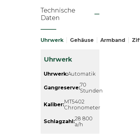
Technische
Daten
Uhrwerk
Gehäuse
Armband
Zif
Uhrwerk
Uhrwerk:
Automatik
70
Gangreserve:
Stunden
MT5402
Kaliber:
Chronometer
28 800
Schlagzahl:
a/h