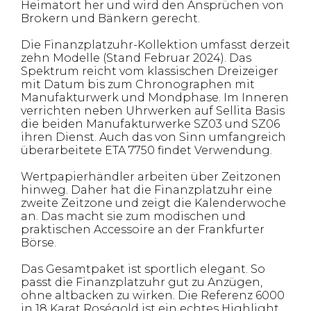
Heimatort her und wird den Ansprüchen von
Brokern und Bänkern gerecht.
Die Finanzplatzuhr-Kollektion umfasst derzeit
zehn Modelle (Stand Februar 2024). Das
Spektrum reicht vom klassischen Dreizeiger
mit Datum bis zum Chronographen mit
Manufakturwerk und Mondphase. Im Inneren
verrichten neben Uhrwerken auf Sellita Basis
die beiden Manufakturwerke SZ03 und SZ06
ihren Dienst. Auch das von Sinn umfangreich
überarbeitete ETA 7750 findet Verwendung.
Wertpapierhändler arbeiten über Zeitzonen
hinweg. Daher hat die Finanzplatzuhr eine
zweite Zeitzone und zeigt die Kalenderwoche
an. Das macht sie zum modischen und
praktischen Accessoire an der Frankfurter
Börse.
Das Gesamtpaket ist sportlich elegant. So
passt die Finanzplatzuhr gut zu Anzügen,
ohne altbacken zu wirken. Die Referenz 6000
in 18 Karat Roségold ist ein echtes Highlight