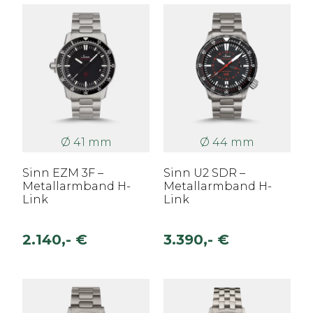
Ø 41 mm
Ø 44 mm
Sinn EZM 3F –
Sinn U2 SDR –
Metallarmband H-
Metallarmband H-
Link
Link
2.140,- €
3.390,- €