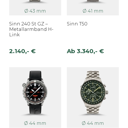
Ø 43 mm
Ø 41 mm
Sinn 240 St GZ –
Sinn T50
Metallarmband H-
Link
2.140,- €
Ab
3.340,- €
Ø 44 mm
Ø 44 mm