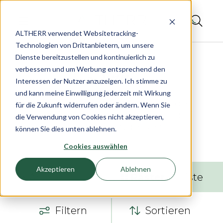
ALTHERR verwendet Websitetracking-
Technologien von Drittanbietern, um unsere
Dienste bereitzustellen und kontinuierlich zu
verbessern und um Werbung entsprechend den
Interessen der Nutzer anzuzeigen. Ich stimme zu
und kann meine Einwilligung jederzeit mit Wirkung
Weitere Sinn Uhren – Vielfalt der
für die Zukunft widerrufen oder ändern. Wenn Sie
Frankfurter Uhrenmanufaktur bei
die Verwendung von Cookies nicht akzeptieren,
ALTHERR entdecken
können Sie dies unten ablehnen.
Cookies auswählen
Akzeptieren
Ablehnen
63
Artikel
Raster
Liste
Filtern
Sortieren