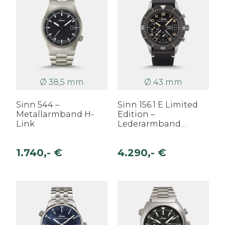
Ø 38,5 mm
Ø 43 mm
Sinn 544 –
Sinn 156.1 E Limited
Metallarmband H-
Edition –
Link
Lederarmband
Schwarz
1.740,- €
4.290,- €