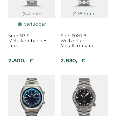
Ø 41 mm
Ø 38,5 mm
verfügbar
Sinn 613 St –
Sinn 6060 B
Metallarmband H-
Weltzeituhr –
Link
Metallarmband
2.800,- €
2.830,- €