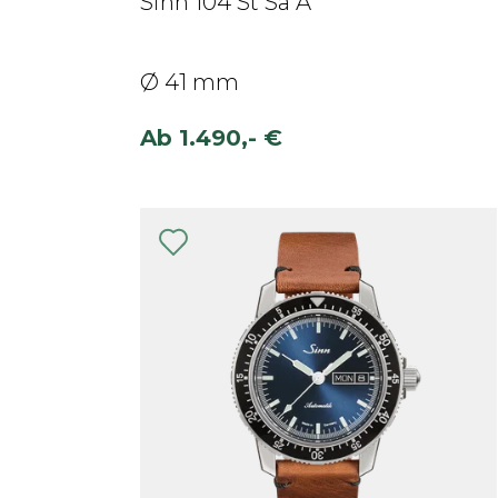
Sinn 104 St Sa A
Ø 41 mm
Ab
1.490,- €