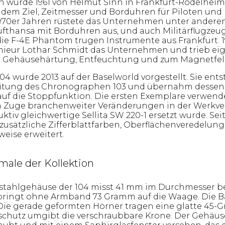
n wurde 1961 von Helmut Sinn in Frankfurt-Rödelhei
 dem Ziel, Zeitmesser und Borduhren für Piloten und 
 1970er Jahren rüstete das Unternehmen unter ander
fthansa mit Borduhren aus, und auch Militärflugzeug
 die F-4E Phantom trugen Instrumente aus Frankfurt.
nieur Lothar Schmidt das Unternehmen und trieb ei
r Gehäusehärtung, Entfeuchtung und zum Magnetfeld
04 wurde 2013 auf der Baselworld vorgestellt. Sie ents
leitung des Chronographen 103 und übernahm desse
 auf die Stoppfunktion. Die ersten Exemplare verwend
im Zuge branchenweiter Veränderungen in der Werkv
ktiv gleichwertige Sellita SW 220-1 ersetzt wurde. Se
zusätzliche Zifferblattfarben, Oberflächenveredelung
weise erweitert.
ale der Kollektion
lstahlgehäuse der 104 misst 41 mm im Durchmesser b
 bringt ohne Armband 73 Gramm auf die Waage. Die 
 Die gerade geformten Hörner tragen eine glatte 45-G
chutz umgibt die verschraubbare Krone. Der Gehäus