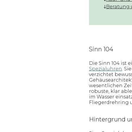
Beratung 
Sinn 104
Die Sinn 104 ist 
Spezialuhren
. S
verzichtet bewus
Gehäusearchitek
wesentlichen Zeit
robuste, klar abl
im Wasser einsatz
Fliegerdrehring 
Hintergrund u