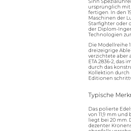
Sinn Spezialuhre
ursprünglich mit
fertigen. In den
Maschinen der Lu
Starfighter oder
der Diplom-Inge
Technologien zu
Die Modellreihe 1
dreizeigrige Ab
verzichtete aber
ETA 2836-2, das 
durch das konstru
Kollektion durch 
Editionen schritt
Typische Merkm
Das polierte Ede
von 11,9 mm und
liegt bei 20 mm.
dezenter Kronens