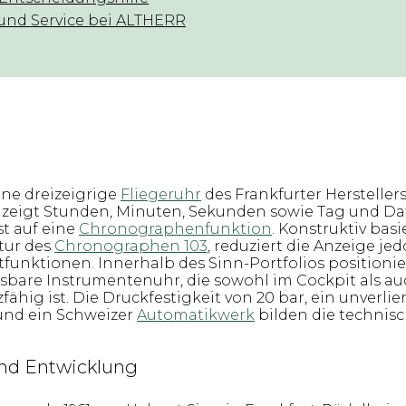
und Service bei ALTHERR
eine dreizeigrige
Fliegeruhr
des Frankfurter Hersteller
ie zeigt Stunden, Minuten, Sekunden sowie Tag und D
st auf eine
Chronographenfunktion
. Konstruktiv basie
tur des
Chronographen 103
, reduziert die Anzeige jed
funktionen. Innerhalb des Sinn-Portfolios positioniert
esbare Instrumentenuhr, die sowohl im Cockpit als au
fähig ist. Die Druckfestigkeit von 20 bar, ein unverlie
und ein Schweizer
Automatikwerk
bilden die technis
nd Entwicklung