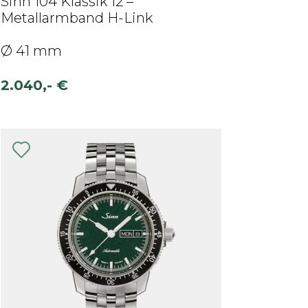
Sinn 104 Klassik 12 –
Metallarmband H-Link
Ø 41 mm
2.040,- €