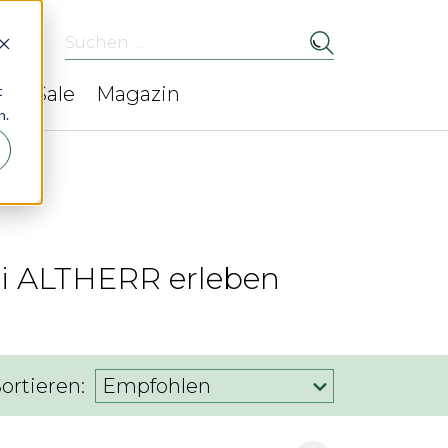
Suchen ...
t
ed
Sale
Magazin
n.
bei ALTHERR erleben
ortieren:
Empfohlen