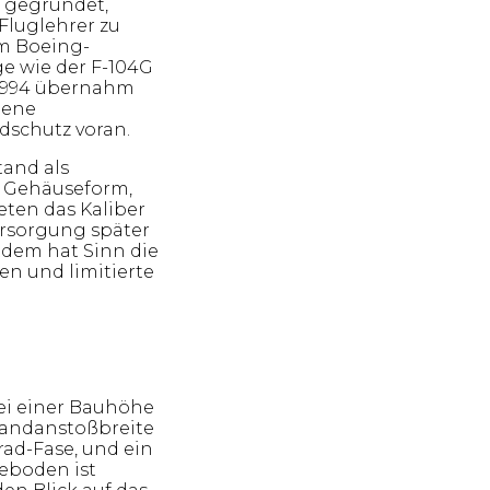
m gegründet,
Fluglehrer zu
em Boeing-
e wie der F-104G
 1994 übernahm
gene
schutz voran.
tand als
n Gehäuseform,
eten das Kaliber
ersorgung später
itdem hat Sinn die
en und limitierte
ei einer Bauhöhe
Bandanstoßbreite
rad-Fase, und ein
eboden ist