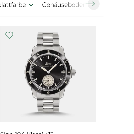
blattfarbe
Gehäuseboden
Uhrwerk