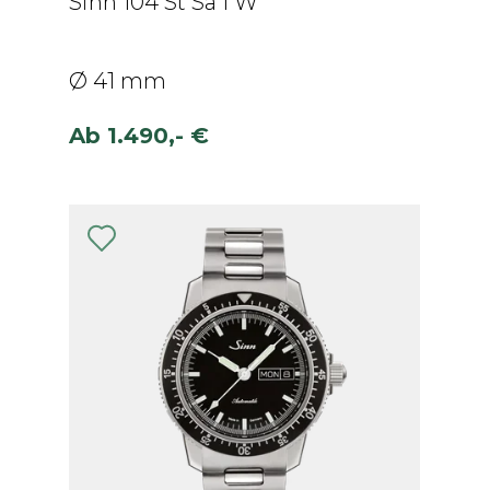
Sinn 104 St Sa I W
Ø 41 mm
Ab
1.490,- €