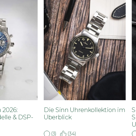
 2026:
Die Sinn Uhrenkollektion im
S
elle & DSP-
Überblick
S
U
(3)
(34)