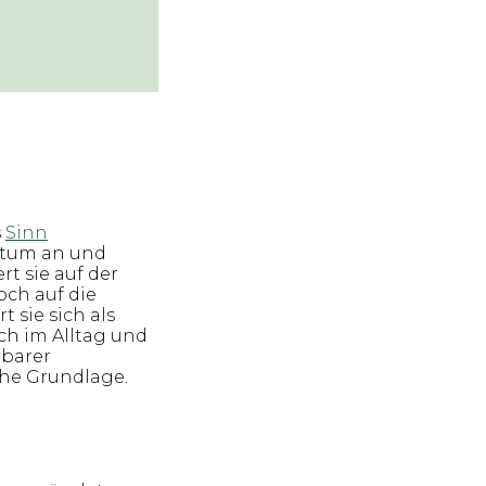
s
Sinn
atum an und
rt sie auf der
och auf die
 sie sich als
ch im Alltag und
rbarer
che Grundlage.