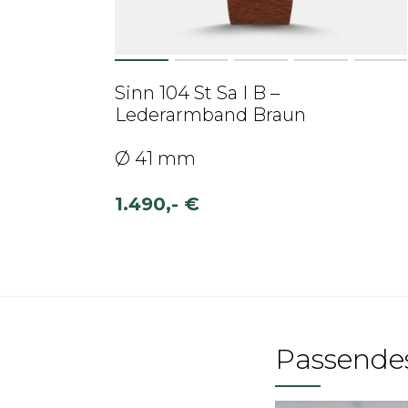
Sinn 104 St Sa I B –
Lederarmband Braun
Ø 41 mm
1.490,- €
Passende