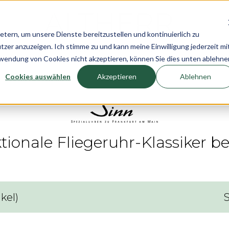
rn, um unsere Dienste bereitzustellen und kontinuierlich zu
r anzuzeigen. Ich stimme zu und kann meine Einwilligung jederzeit mi
n
Uhren
Schmuck
Neuheiten
Pre-Own
rwendung von Cookies nicht akzeptieren, können Sie dies unten ablehne
Cookies auswählen
Akzeptieren
Ablehnen
ktionale Fliegeruhr-Klassiker 
ikel
)
S