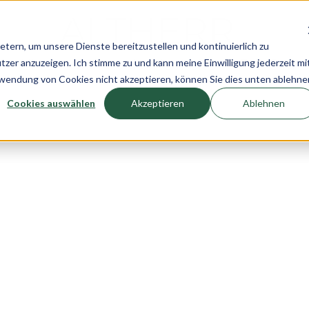
rn, um unsere Dienste bereitzustellen und kontinuierlich zu
r anzuzeigen. Ich stimme zu und kann meine Einwilligung jederzeit mi
n
Uhren
Schmuck
Neuheiten
Pre-Own
rwendung von Cookies nicht akzeptieren, können Sie dies unten ablehne
Cookies auswählen
Akzeptieren
Ablehnen