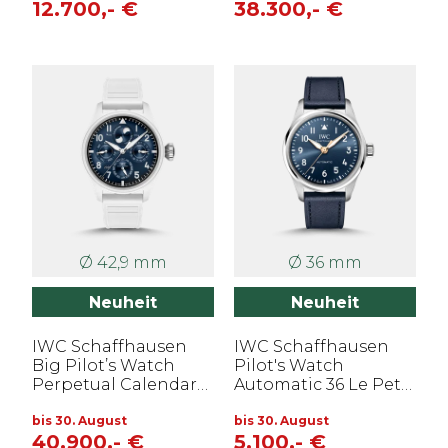
12.700,- €
38.300,- €
Ø 42,9 mm
Ø 36 mm
Neuheit
Neuheit
IWC Schaffhausen
IWC Schaffhausen
Big Pilot’s Watch
Pilot's Watch
Perpetual Calendar
Automatic 36 Le Petit
ProSet Le Petit
Prince
Prince
bis 30. August
bis 30. August
40.900,- €
5.100,- €