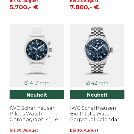
bis 30. August
bis 30. August
5.700,- €
7.800,- €
Ø 41,9 mm
Ø 42 mm
Neuheit
Neuheit
IWC Schaffhausen
IWC Schaffhausen
Pilot’s Watch
Big Pilot’s Watch
Chronograph 41 Le
Perpetual Calendar
Petit Prince
ProSet
bis 30. August
bis 30. August