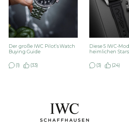
Der große IWC Pilot’s Watch
Diese 5 IWC-Mode
Buying Guide
heimlichen Stars
(1)
(33)
(3)
(24)