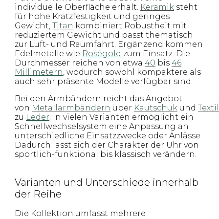
individuelle Oberfläche erhält.
Keramik
steht
für hohe Kratzfestigkeit und geringes
Gewicht,
Titan
kombiniert Robustheit mit
reduziertem Gewicht und passt thematisch
zur Luft- und Raumfahrt. Ergänzend kommen
Edelmetalle wie
Roségold
zum Einsatz. Die
Durchmesser reichen von etwa
40
bis
46
Millimetern
, wodurch sowohl kompaktere als
auch sehr präsente Modelle verfügbar sind.
Bei den Armbändern reicht das Angebot
von
Metallarmbändern
über
Kautschuk
und
Textil
zu
Leder
. In vielen Varianten ermöglicht ein
Schnellwechselsystem eine Anpassung an
unterschiedliche Einsatzzwecke oder Anlässe.
Dadurch lässt sich der Charakter der Uhr von
sportlich-funktional bis klassisch verändern.
Varianten und Unterschiede innerhalb
der Reihe
Die Kollektion umfasst mehrere