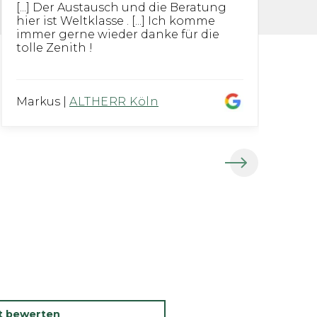
[...] Der Austausch und die Beratung
I
hier ist Weltklasse . [...] Ich komme
g
immer gerne wieder danke für die
an
tolle Zenith !
ko
Ze
Markus
|
ALTHERR Köln
Ra
kt bewerten