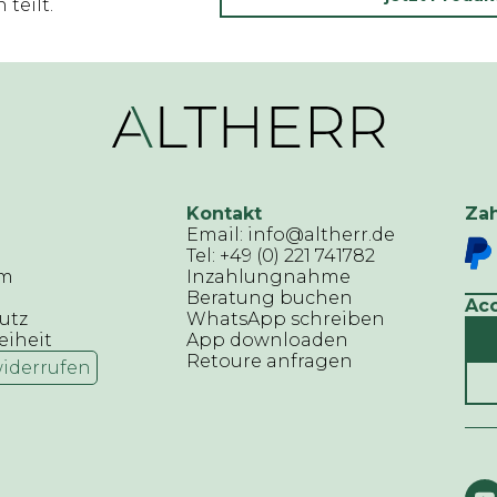
teilt.
Kontakt
Za
Email: info@altherr.de
Tel: +49 (0) 221 741782
um
Inzahlungnahme
Beratung buchen
Ac
utz
WhatsApp schreiben
eiheit
App downloaden
Retoure anfragen
widerrufen