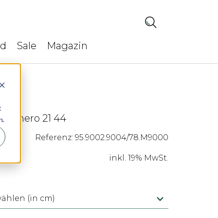
ed
Sale
Magazin
t
 Primero 21 44
n.
Referenz: 95.9002.9004/78.M9000
inkl. 19% MwSt.
hlen (in cm)