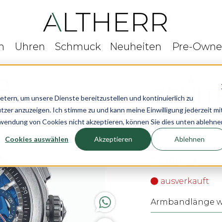
n
Uhren
Schmuck
Neuheiten
Pre-Own
rn, um unsere Dienste bereitzustellen und kontinuierlich zu
r anzuzeigen. Ich stimme zu und kann meine Einwilligung jederzeit mi
Zenith Defy El
rwendung von Cookies nicht akzeptieren, können Sie dies unten ablehne
Cookies auswählen
Akzeptieren
Ablehnen
Ø 44 mm
15.100,- €
ausverkauft
Armbandlänge wä