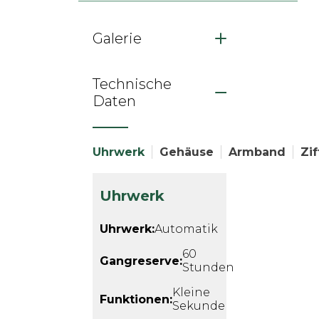
Galerie
Technische
Daten
Uhrwerk
Gehäuse
Armband
Zif
Uhrwerk
Uhrwerk:
Automatik
60
Gangreserve:
Stunden
Kleine
Funktionen:
Sekunde