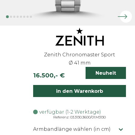
Zenith Chronomaster Sport
Ø 41 mm
Neuheit
16.500,- €
inkl. 19% MwSt.
in den Warenkorb
verfügbar (1-2 Werktage)
Referenz: 03.3130.3600/01.M3130
Armbandlänge wählen (in cm)