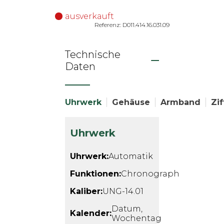
ausverkauft
Referenz: D011.414.16.031.09
Technische
Daten
Uhrwerk
Gehäuse
Armband
Zif
Uhrwerk
Uhrwerk:
Automatik
Funktionen:
Chronograph
Kaliber:
UNG-14.01
Datum,
Kalender:
Wochentag