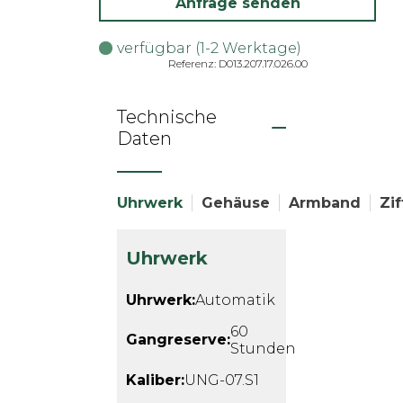
Anfrage senden
verfügbar (1-2 Werktage)
Referenz: D013.207.17.026.00
Technische
Daten
Uhrwerk
Gehäuse
Armband
Zif
Uhrwerk
Uhrwerk:
Automatik
60
Gangreserve:
Stunden
Kaliber:
UNG-07.S1