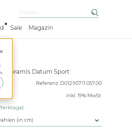
Suchen ...
ed
Sale
Magazin
t
te Noramis Datum Sport
n.
Referenz: D012.907.11.057.00
inkl. 19% MwSt.
 Werktage)
hlen (in cm)