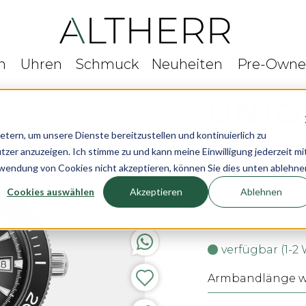
n
Uhren
Schmuck
Neuheiten
Pre-Own
rn, um unsere Dienste bereitzustellen und kontinuierlich zu
r anzuzeigen. Ich stimme zu und kann meine Einwilligung jederzeit mi
Union Glashüt
rwendung von Cookies nicht akzeptieren, können Sie dies unten ablehne
Cookies auswählen
Akzeptieren
Ablehnen
Ø 42 mm
2.550,- €
verfügbar (1-2
Armbandlänge wä