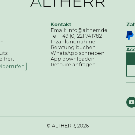
Kontakt
Za
Email: info@altherr.de
Tel: +49 (0) 221 741782
um
Inzahlungnahme
Beratung buchen
Ac
utz
WhatsApp schreiben
eiheit
App downloaden
Retoure anfragen
widerrufen
© ALTHERR,
2026