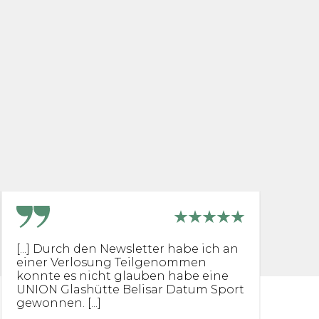
[...] Durch den Newsletter habe ich an
I
einer Verlosung Teilgenommen
p
konnte es nicht glauben habe eine
G
UNION Glashütte Belisar Datum Sport
r
gewonnen. [...]
er