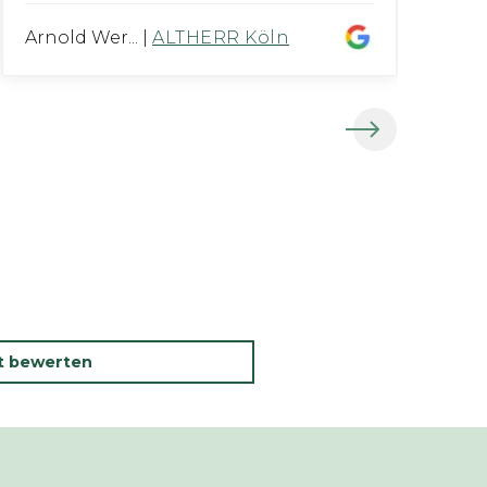
Arnold Wer...
|
ALTHERR Köln
Be
kt bewerten