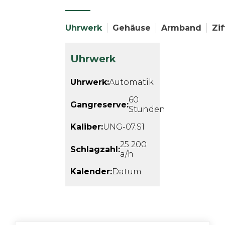
Uhrwerk
Gehäuse
Armband
Zif
Uhrwerk
Uhrwerk:
Automatik
60
Gangreserve:
Stunden
Kaliber:
UNG-07.S1
25 200
Schlagzahl:
a/h
Kalender:
Datum