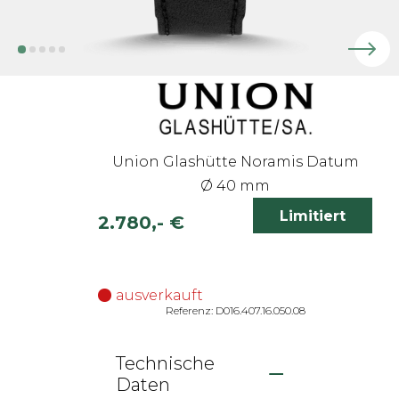
Union Glashütte Noramis Datum
Ø 40 mm
Limitiert
2.780,- €
inkl. 19% MwSt.
ausverkauft
Referenz: D016.407.16.050.08
Technische
Daten