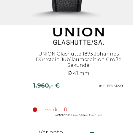
UNION Glashütte 1893 Johannes
Dürrstein Jubiläumsedition Große
Sekunde
Ø 41 mm
1.960,- €
inkl. 19% MwSt.
ausverkauft
Referenz: D007.444.16.021.09
Variante