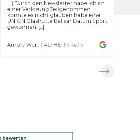
[...] Durch den Newsletter habe ich an
I
einer Verlosung Teilgenommen
p
konnte es nicht glauben habe eine
G
UNION Glashütte Belisar Datum Sport
r
gewonnen. [...]
er
Arnold Wer...
|
ALTHERR Köln
Be
kt bewerten