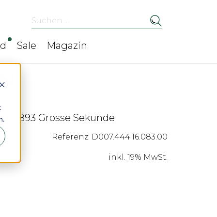
Suchen ...
ed
Sale
Magazin
t
te 1893 Grosse Sekunde
n.
Referenz: D007.444.16.083.00
inkl. 19% MwSt.