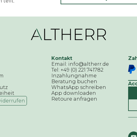
teilt.
Kontakt
Za
Email: info@altherr.de
Tel: +49 (0) 221 741782
um
Inzahlungnahme
Beratung buchen
Ac
utz
WhatsApp schreiben
eiheit
App downloaden
Retoure anfragen
widerrufen