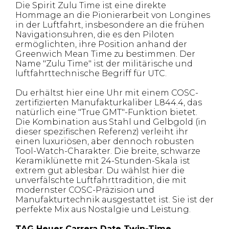
Die Spirit Zulu Time ist eine direkte
Hommage an die Pionierarbeit von Longines
in der Luftfahrt, insbesondere an die frühen
Navigationsuhren, die es den Piloten
ermöglichten, ihre Position anhand der
Greenwich Mean Time zu bestimmen. Der
Name "Zulu Time" ist der militärische und
luftfahrttechnische Begriff für UTC.
Du erhältst hier eine Uhr mit einem COSC-
zertifizierten Manufakturkaliber L844.4, das
natürlich eine "True GMT"-Funktion bietet.
Die Kombination aus Stahl und Gelbgold (in
dieser spezifischen Referenz) verleiht ihr
einen luxuriösen, aber dennoch robusten
Tool-Watch-Charakter. Die breite, schwarze
Keramiklünette mit 24-Stunden-Skala ist
extrem gut ablesbar. Du wählst hier die
unverfälschte Luftfahrttradition, die mit
modernster COSC-Präzision und
Manufakturtechnik ausgestattet ist. Sie ist der
perfekte Mix aus Nostalgie und Leistung.
TAG Heuer Carrera Date Twin-Time