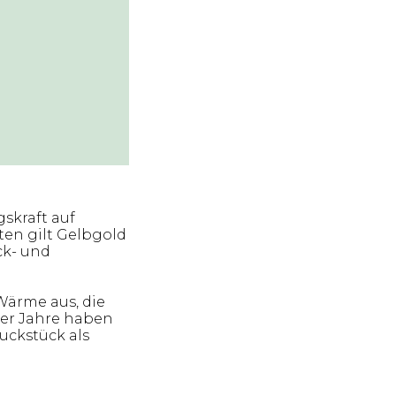
skraft auf
ten gilt Gelbgold
ck- und
 Wärme aus, die
der Jahre haben
uckstück als