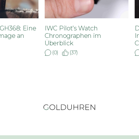
BGH368: Eine
IWC Pilot’s Watch
D
mage an
Chronographen im
I
Überblick
C
(0)
(37)