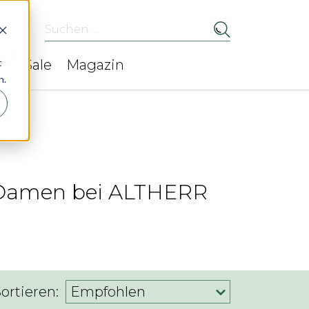
Suchen ...
t
ed
Sale
Magazin
n.
r Damen bei ALTHERR
ortieren:
Empfohlen