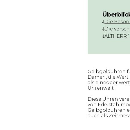
Überblic
Die Beson
Die versc
ALTHERR´s
Gelbgolduhren fü
Damen, die Wert a
als eines der we
Uhrenwelt.
Diese Uhren verei
von Edelstahlmod
Gelbgolduhren ei
auch als Zeitmess