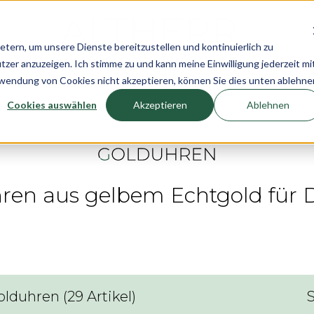
rn, um unsere Dienste bereitzustellen und kontinuierlich zu
r anzuzeigen. Ich stimme zu und kann meine Einwilligung jederzeit mi
n
Uhren
Schmuck
Neuheiten
Pre-Own
rwendung von Cookies nicht akzeptieren, können Sie dies unten ablehne
Cookies auswählen
Akzeptieren
Ablehnen
Uhren aus gelbem Echtgold fü
olduhren
(
29
Artikel
)
S