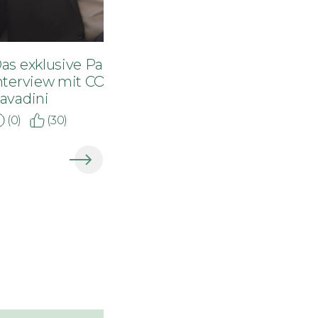
as exklusive Panerai
nterview mit COO Jérôme
avadini
(0)
(30)