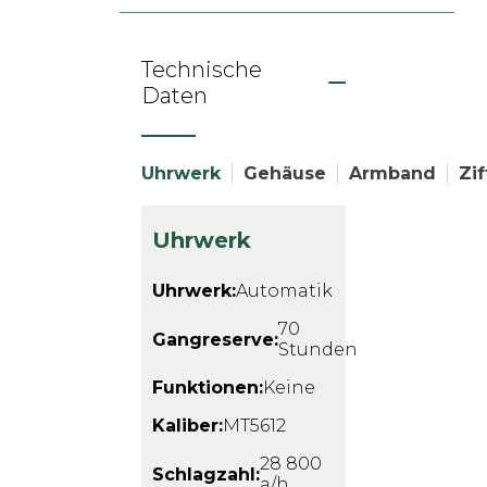
Technische
Daten
Uhrwerk
Gehäuse
Armband
Zif
Uhrwerk
Uhrwerk:
Automatik
70
Gangreserve:
Stunden
Funktionen:
Keine
Kaliber:
MT5612
28 800
Schlagzahl:
a/h