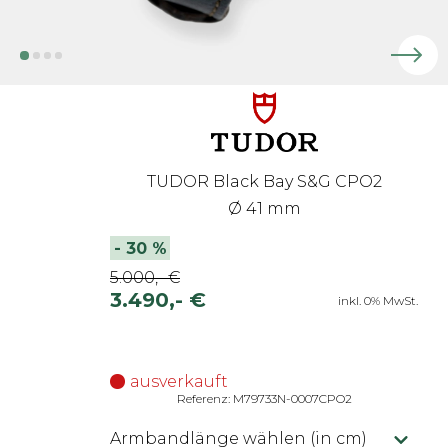
TUDOR Black Bay S&G CPO2
Ø 41 mm
-
30
%
5.000,- €
3.490,- €
inkl. 0% MwSt.
ausverkauft
Referenz: M79733N-0007CPO2
Armbandlänge wählen (in cm)