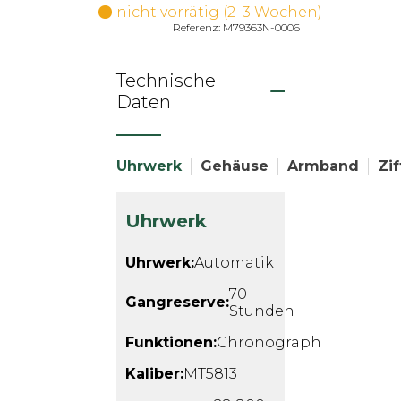
nicht vorrätig (2–3 Wochen)
Referenz: M79363N-0006
Technische
Daten
Uhrwerk
Gehäuse
Armband
Zif
Uhrwerk
Uhrwerk:
Automatik
70
Gangreserve:
Stunden
Funktionen:
Chronograph
Kaliber:
MT5813