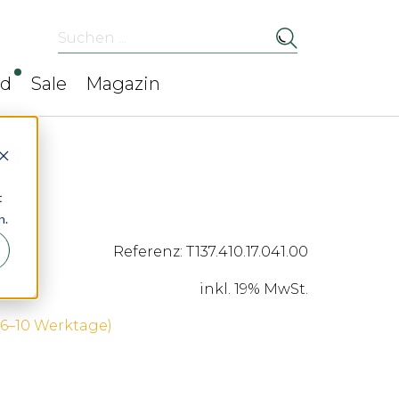
Suchen ...
ed
Sale
Magazin
t
n.
Referenz: T137.410.17.041.00
inkl. 19% MwSt.
 (6–10 Werktage)