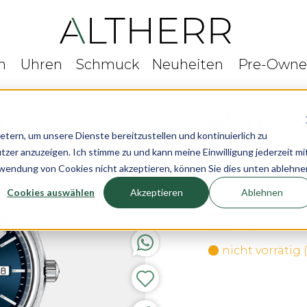
n
Uhren
Schmuck
Neuheiten
Pre-Own
rn, um unsere Dienste bereitzustellen und kontinuierlich zu
r anzuzeigen. Ich stimme zu und kann meine Einwilligung jederzeit mi
Tissot PRX
rwendung von Cookies nicht akzeptieren, können Sie dies unten ablehne
Cookies auswählen
Akzeptieren
Ablehnen
Ø 40 mm
395,- €
nicht vorrätig