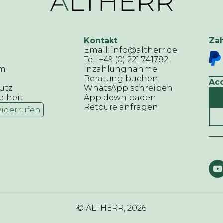
Kontakt
Za
Email: info@altherr.de
Tel: +49 (0) 221 741782
um
Inzahlungnahme
Beratung buchen
Ac
utz
WhatsApp schreiben
eiheit
App downloaden
Retoure anfragen
widerrufen
© ALTHERR,
2026