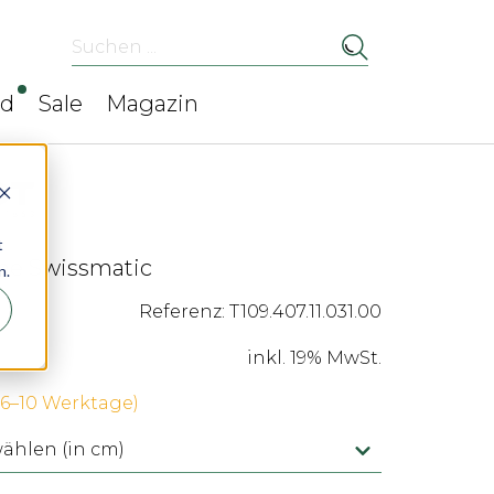
Suchen ...
ed
Sale
Magazin
t
ime Swissmatic
n.
Referenz: T109.407.11.031.00
inkl. 19% MwSt.
 (6–10 Werktage)
hlen (in cm)