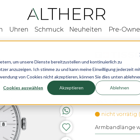
n
Uhren
Schmuck
Neuheiten
Pre-Own
rn, um unsere Dienste bereitzustellen und kontinuierlich zu
r anzuzeigen. Ich stimme zu und kann meine Einwilligung jederzeit mi
Tissot Everyt
rwendung von Cookies nicht akzeptieren, können Sie dies unten ablehne
Cookies auswählen
Akzeptieren
Ablehnen
Ø 40 mm
545,- €
nicht vorrätig
Armbandlänge wä