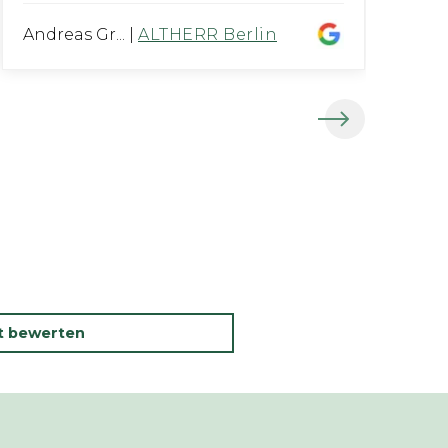
Andreas Gr...
|
ALTHERR Berlin
Tu
kt bewerten