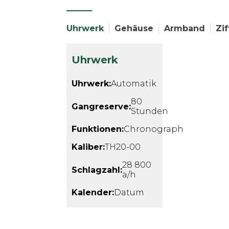
Uhrwerk
Gehäuse
Armband
Zif
Uhrwerk
Uhrwerk:
Automatik
80
Gangreserve:
Stunden
Funktionen:
Chronograph
Kaliber:
TH20-00
28 800
Schlagzahl:
a/h
Kalender:
Datum