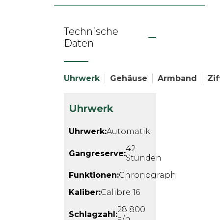
Technische
Daten
Uhrwerk
Gehäuse
Armband
Zif
Uhrwerk
Uhrwerk:
Automatik
42
Gangreserve:
Stunden
Funktionen:
Chronograph
Kaliber:
Calibre 16
28 800
Schlagzahl:
a/h