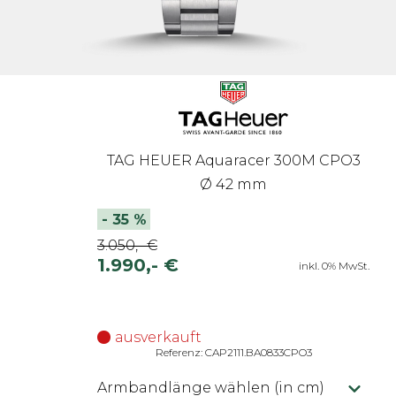
TAG HEUER Aquaracer 300M CPO3
Ø 42 mm
-
35
%
3.050,- €
1.990,- €
inkl. 0% MwSt.
ausverkauft
Referenz: CAP2111.BA0833CPO3
Armbandlänge wählen (in cm)