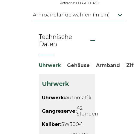
Referenz: 6068.010CPO
Armbandlänge wählen (in cm)
Technische
Daten
Uhrwerk
Gehäuse
Armband
Zif
Uhrwerk
Uhrwerk:
Automatik
42
Gangreserve:
Stunden
Kaliber:
SW300-1