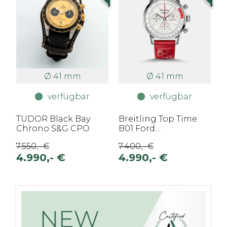
Ø 41 mm
Ø 41 mm
verfügbar
verfügbar
TUDOR Black Bay
Breitling Top Time
Chrono S&G CPO
B01 Ford
Thunderbird CPO3
7.550,- €
7.400,- €
4.990,- €
4.990,- €