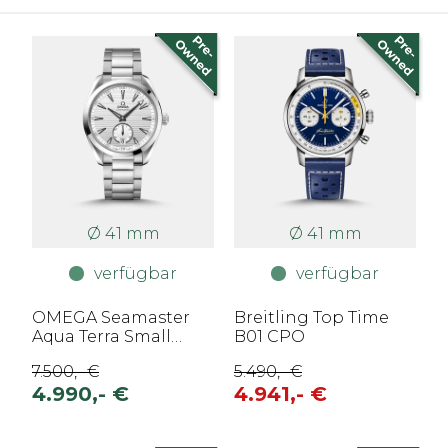
Ø 41 mm
Ø 41 mm
verfügbar
verfügbar
OMEGA Seamaster
Breitling Top Time
Aqua Terra Small
B01 CPO
Seconds 41 CPO2
7.500,- €
5.490,- €
4.990,- €
4.941,- €