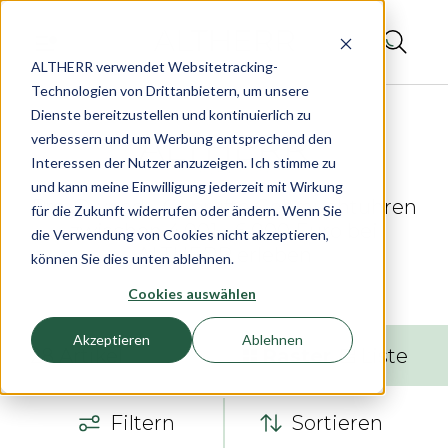
ALTHERR verwendet Websitetracking-
Technologien von Drittanbietern, um unsere
Dienste bereitzustellen und kontinuierlich zu
verbessern und um Werbung entsprechend den
Interessen der Nutzer anzuzeigen. Ich stimme zu
und kann meine Einwilligung jederzeit mit Wirkung
Pre-Owned - Geprüfte Gebrauchtuhren
für die Zukunft widerrufen oder ändern. Wenn Sie
zwischen 4.001 - 6.000 Euro bei
die Verwendung von Cookies nicht akzeptieren,
ALTHERR erleben
können Sie dies unten ablehnen.
Cookies auswählen
Akzeptieren
Ablehnen
28
Artikel
Raster
Liste
Filtern
Sortieren