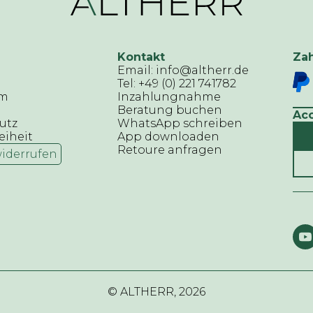
Kontakt
Za
Email: info@altherr.de
Tel: +49 (0) 221 741782
um
Inzahlungnahme
Beratung buchen
Ac
utz
WhatsApp schreiben
eiheit
App downloaden
Retoure anfragen
widerrufen
© ALTHERR,
2026