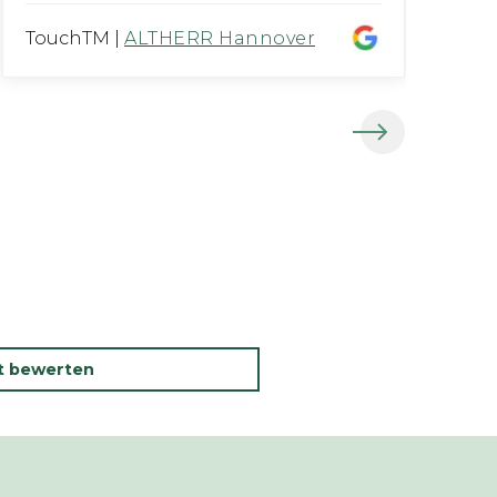
TouchTM
|
ALTHERR Hannover
Ba
kt bewerten