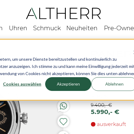
n
Uhren
Schmuck
Neuheiten
Pre-Own
rn, um unsere Dienste bereitzustellen und kontinuierlich zu
r anzuzeigen. Ich stimme zu und kann meine Einwilligung jederzeit mi
Panerai Radio
rwendung von Cookies nicht akzeptieren, können Sie dies unten ablehne
Cookies auswählen
Akzeptieren
Ablehnen
Ø 45 mm
-
36
%
9.400,- €
5.990,- €
ausverkauft