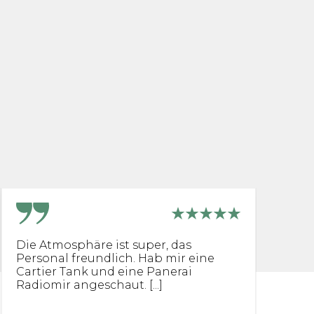
Die Atmosphäre ist super, das
S
Personal freundlich. Hab mir eine
B
Cartier Tank und eine Panerai
[...
Radiomir angeschaut. [...]