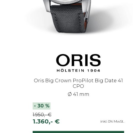
Oris Big Crown ProPilot Big Date 41
CPO
Ø 41 mm
-
30
%
1.950,- €
1.360,- €
inkl. 0% MwSt.