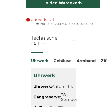
in den Warenkorb
ausverkauft
Referenz: 01 751 7761 4065-07 3 20 05LCCPO
Technische
Daten
Uhrwerk
Gehäuse
Armband
Zif
Uhrwerk
Uhrwerk:
Automatik
38
Gangreserve:
Stunden