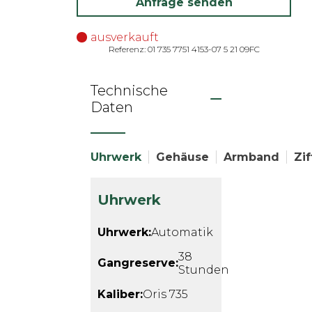
Anfrage senden
ausverkauft
Referenz: 01 735 7751 4153-07 5 21 09FC
Technische
Daten
Uhrwerk
Gehäuse
Armband
Zif
Uhrwerk
Uhrwerk:
Automatik
38
Gangreserve:
Stunden
Kaliber:
Oris 735