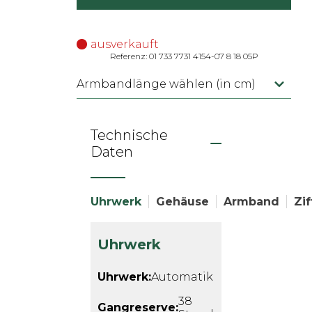
ausverkauft
Referenz: 01 733 7731 4154-07 8 18 05P
Armbandlänge wählen (in cm)
Technische
Daten
Uhrwerk
Gehäuse
Armband
Zif
Uhrwerk
Uhrwerk:
Automatik
38
Gangreserve: