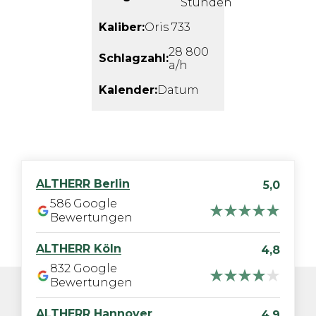
Stunden
Kaliber:
Oris 733
28 800
Schlagzahl:
a/h
Kalender:
Datum
ALTHERR
Berlin
5,0
586
Google
Bewertungen
ALTHERR
Köln
4,8
832
Google
Bewertungen
ALTHERR
Hannover
4,9