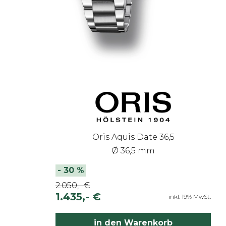
Oris Aquis Date 36,5
Ø 36,5 mm
-
30
%
2.050,- €
1.435,- €
inkl. 19% MwSt.
in den Warenkorb