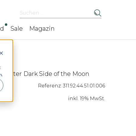
Suchen ...
ed
Sale
Magazin
t
aster Dark Side of the Moon
n.
Referenz: 311.92.44.51.01.006
inkl. 19% MwSt.