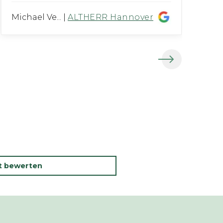
Michael Ve...
|
ALTHERR Hannover
Fe
kt bewerten