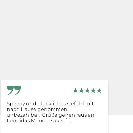
Speedy und glückliches Gefühl mit
O
nach Hause genommen,
K
unbezahlbar! Grüße gehen raus an
U
Leonidas Manoussakis. [...]
pr