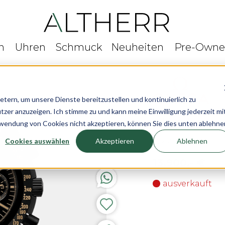
n
Uhren
Schmuck
Neuheiten
Pre-Own
rn, um unsere Dienste bereitzustellen und kontinuierlich zu
r anzuzeigen. Ich stimme zu und kann meine Einwilligung jederzeit mi
OMEGA Speedm
rwendung von Cookies nicht akzeptieren, können Sie dies unten ablehne
Cookies auswählen
Akzeptieren
Ablehnen
Ø 44 mm
13.900,- €
ausverkauft