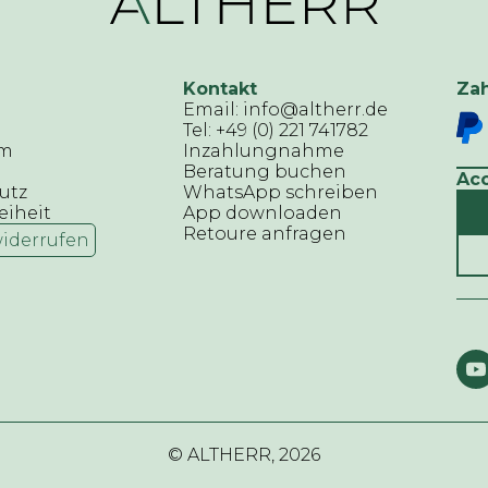
Kontakt
Za
Email: info@altherr.de
Tel: +49 (0) 221 741782
um
Inzahlungnahme
Beratung buchen
Ac
utz
WhatsApp schreiben
eiheit
App downloaden
Retoure anfragen
widerrufen
© ALTHERR,
2026