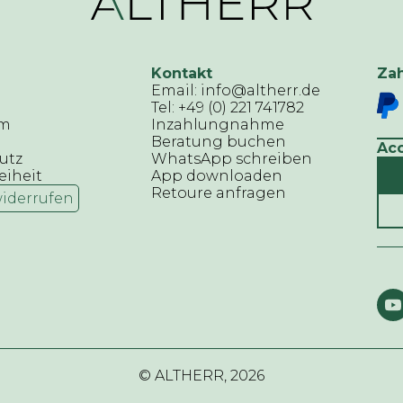
Kontakt
Za
Email: info@altherr.de
Tel: +49 (0) 221 741782
um
Inzahlungnahme
Beratung buchen
Ac
utz
WhatsApp schreiben
eiheit
App downloaden
Retoure anfragen
widerrufen
© ALTHERR,
2026