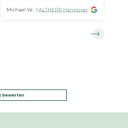
Michael Ve...
|
ALTHERR Hannover
Fe
kt bewerten