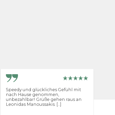
Speedy und glückliches Gefühl mit
O
nach Hause genommen,
K
unbezahlbar! Grüße gehen raus an
U
Leonidas Manoussakis. [...]
pr