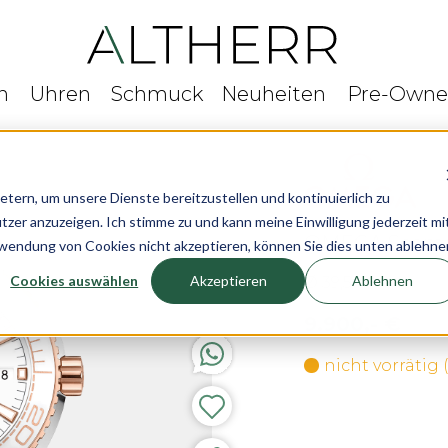
n
Uhren
Schmuck
Neuheiten
Pre-Own
rn, um unsere Dienste bereitzustellen und kontinuierlich zu
r anzuzeigen. Ich stimme zu und kann meine Einwilligung jederzeit mi
OMEGA Seamas
rwendung von Cookies nicht akzeptieren, können Sie dies unten ablehne
Cookies auswählen
Akzeptieren
Ablehnen
Ø 39,5 mm
9.900,- €
nicht vorrätig