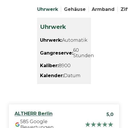
Uhrwerk
Gehäuse
Armband
Zif
Uhrwerk
Uhrwerk:
Automatik
60
Gangreserve:
Stunden
Kaliber:
8900
Kalender:
Datum
ALTHERR
Berlin
5,0
585
Google
Bewertungen