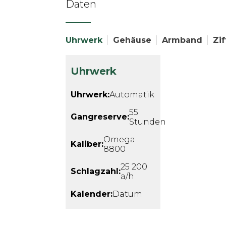
Daten
Uhrwerk
Gehäuse
Armband
Zif
Uhrwerk
Uhrwerk:
Automatik
55
Gangreserve:
Stunden
Omega
Kaliber:
8800
25 200
Schlagzahl:
a/h
Kalender:
Datum