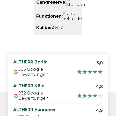
Gangreserve:
Stunden
Kleine
Funktionen:
Sekunde
Kaliber:
8927
ALTHERR
Berlin
5,0
585
Google
Bewertungen
ALTHERR
Köln
4,8
832
Google
Bewertungen
ALTHERR
Hannover
4,9